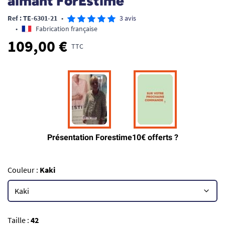
aimant ForEstime
Ref : TE-6301-21
•
3 avis
•
Fabrication française
109,00 €
TTC
Couleur :
Kaki
Taille :
42