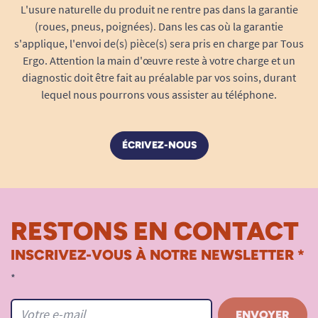
L'usure naturelle du produit ne rentre pas dans la garantie
Une marque engagée pour l'autonomie
(roues, pneus, poignées). Dans les cas où la garantie
La marque forESTIME développe des vêtements
s'applique, l'envoi de(s) pièce(s) sera pris en charge par Tous
Ergo. Attention la main d'œuvre reste à votre charge et un
adaptés qui ressemblent à des vêtements du
diagnostic doit être fait au préalable par vos soins, durant
quotidien. L'objectif est simple : permettre aux
lequel nous pourrons vous assister au téléphone.
personnes rencontrant des difficultés
d'habillage de continuer à s'habiller seules sans
renoncer à leur style.
ÉCRIVEZ-NOUS
Chaque détail est pensé pour simplifier les
gestes tout en préservant l'élégance et la dignité
de l'utilisateur.
RESTONS EN CONTACT
INSCRIVEZ-VOUS À NOTRE NEWSLETTER *
Certification OEKO-TEX : une sécurité
*
supplémentaire au contact de la peau
Des matériaux certifiés sans substances