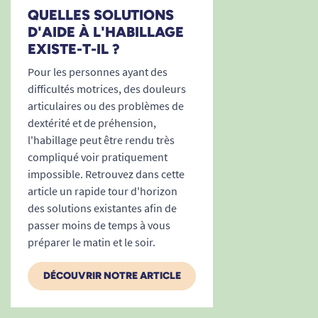
La coupe légèrement trapèze procure une
QUELLES SOLUTIONS
aisance appréciable au niveau du buste et des
D'AIDE À L'HABILLAGE
hanches. Le pli creux situé dans le dos améliore
EXISTE-T-IL ?
encore le confort en position assise comme lors
Pour les personnes ayant des
des déplacements.
difficultés motrices, des douleurs
articulaires ou des problèmes de
Cette conception favorise la liberté de
dextérité et de préhension,
mouvement tout en conservant une silhouette
l'habillage peut être rendu très
élégante et féminine.
compliqué voir pratiquement
impossible. Retrouvez dans cette
Des tailles adaptées à de nombreuses
article un rapide tour d'horizon
morphologies
des solutions existantes afin de
Disponible du 38 au 48, ce chemisier permet à
passer moins de temps à vous
chaque utilisatrice de trouver une taille adaptée
préparer le matin et le soir.
à sa morphologie.
DÉCOUVRIR NOTRE ARTICLE
Sa coupe confortable évite les sensations de
compression et accompagne naturellement les