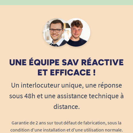
mouvements du quotidien.
Une fabrication française qui valorise
le savoir-faire local
Conçu et fabriqué dans les Hauts-de-
France
UNE ÉQUIPE SAV RÉACTIVE
Le chemisier senior à fermeture aimantée
forESTIME est fabriqué en France, dans les
ET EFFICACE !
Hauts-de-France. Ce choix de production permet
Un interlocuteur unique, une réponse
de valoriser un savoir-faire textile local tout en
garantissant un suivi rigoureux de la fabrication.
sous 48h et une assistance technique à
distance.
Pour de nombreuses clientes, acheter un
vêtement fabriqué en France représente aussi
une manière de soutenir l'emploi local et de
Garantie de 2 ans sur tout défaut de fabrication, sous la
privilégier une production de proximité.
condition d'une installation et d'une utilisation normale.