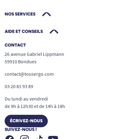
NOS SERVICES
Pourquoi choisir le chemisier senior à
fermeture aimantée forESTIME ?
AIDE ET CONSEILS
Le chemisier senior à fermeture aimantée
forESTIME répond à un besoin concret : faciliter
CONTACT
l'habillage tout en conservant élégance et
26 avenue Gabriel Lippmann
autonomie.
59910 Bondues
contact@tousergo.com
Fermeture aimantée brevetée invisible.
Habillage rapide sans manipulation de
03 20 81 93 89
boutons.
Du lundi au vendredi
Poignets aimantés pratiques.
de 9h à 12h30 et de 14h à 18h
Coupe confortable avec pli creux au dos.
Matière 100 % viscose fluide et légère.
ÉCRIVEZ-NOUS
Fabrication française dans les Hauts-de-
SUIVEZ-NOUS !
France.
Facebook
Instagram
Youtube
Tiktok