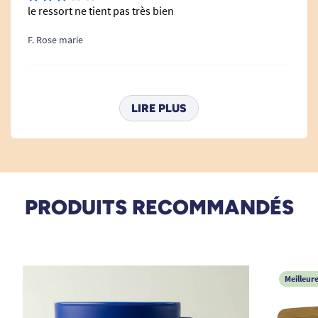
le ressort ne tient pas très bien
F. Rose marie
24/11/2022
T.B.
LIRE PLUS
A. Anonymous
17/05/2022
bien
PRODUITS RECOMMANDÉS
A. Anonymous
09/03/2022
Meilleur
parfait