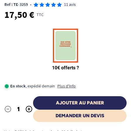
Ref : TE-3259
•
11 avis
17,50 €
TTC
En stock
, expédié demain
Plus d'info
AJOUTER AU PANIER
-
+
Quantité
DEMANDER UN DEVIS