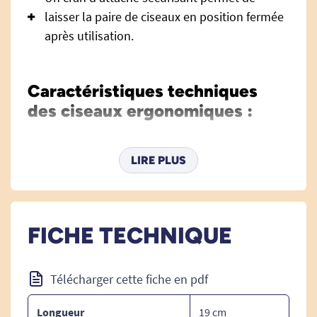
laisser la paire de ciseaux en position fermée
après utilisation.
Caractéristiques techniques
des ciseaux ergonomiques :
LIRE PLUS
Longueur : 19 cm.
Voir tous les ciseaux ergonomiques.
FICHE TECHNIQUE
Voir tous les produits pour m'aider à prendre.
Télécharger cette fiche en pdf
Voir tous les produits pour m'aider à manipuler.
Voir tous les produits pour m'aider à tenir / serrer.
Longueur
19 cm