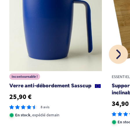
A. Anonymous
07/03/2022
super et d'utilisation aisée
A. Anonymous
1
2
3
ESSENTIE
Incontournable !
Verre anti-débordement Sasscup
Suppor
inclina
25,90 €
34,90
8 avis
En stock
, expédié demain
En sto