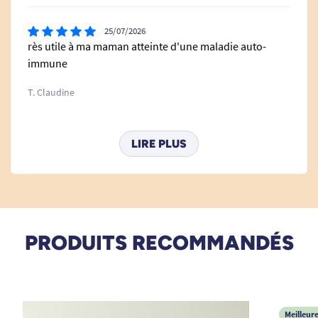
25/07/2026
rès utile à ma maman atteinte d'une maladie auto-
immune
T. Claudine
19/11/2025
LIRE PLUS
Même s'il manque une petite fixation sous le support ...
B. Annick
31/08/2025
PRODUITS RECOMMANDÉS
très pratique
P. Christian
Meilleur