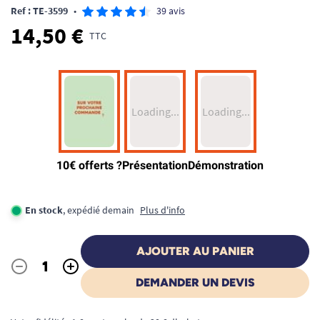
Ref : TE-3599
•
39 avis
14,50 €
TTC
En stock
, expédié demain
Plus d'info
AJOUTER AU PANIER
-
+
Quantité
DEMANDER UN DEVIS