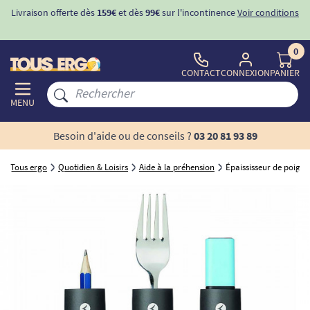
Livraison offerte dès
159€
et dès
99€
sur l'incontinence
Voir conditions
0
CONTACT
CONNEXION
PANIER
MENU
Besoin d'aide ou de conseils ?
03 20 81 93 89
Tous ergo
Quotidien & Loisirs
Aide à la préhension
Épaississeur de poignée