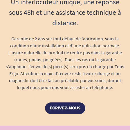
Un interlocuteur unique, une réponse
Résistance
assurant une utilisation
durable, résistant aux torsions, à l’humidité
sous 48h et une assistance technique à
et aux nettoyages répétés
distance.
Toucher doux et antidérapant
pour
maximiser le confort et la sécurité
Garantie de 2 ans sur tout défaut de fabrication, sous la
L’entretien est simple : eau savonneuse, chiffon
condition d'une installation et d'une utilisation normale.
ou désinfectant doux suffisent pour conserver
L'usure naturelle du produit ne rentre pas dans la garantie
leur propreté et hygiène, même après un usage
(roues, pneus, poignées). Dans les cas où la garantie
intensif ou en collectivité.
s'applique, l'envoi de(s) pièce(s) sera pris en charge par Tous
Ergo. Attention la main d'œuvre reste à votre charge et un
Installation rapide et compatible avec
diagnostic doit être fait au préalable par vos soins, durant
tous les objets du quotidien
lequel nous pourrons vous assister au téléphone.
Mettre en place les épaississeurs VITILITY sur un
objet est un jeu d’enfant :
ÉCRIVEZ-NOUS
Choisissez un épaississeur correspondant au
diamètre du manche
Insérez simplement le manche
du stylo, crayon,