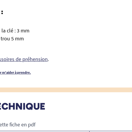
:
 la clé : 3 mm
 trou 5 mm
essoires de préhension
.
ur m'aider à prendre.
ECHNIQUE
ette fiche en pdf