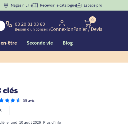
 "
BIENVENUE
Magasin Lille
" pour
la 1ère commande d'incontinence
Recevoir le catalogue
Espace pro
0
03 20 81 93 89
Connexion
Panier
/ Devis
Besoin d'un conseil ?
ien-être
Seconde vie
Blog
 clés
58 avis
C
dié le lundi 10 août 2026
Plus d'info