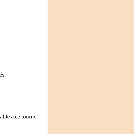
és.
able à ce tourne