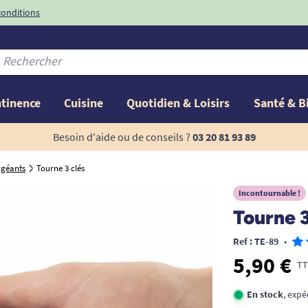
conditions
-10%
avec le code
ntinence
Cuisine
Quotidien & Loisirs
Santé & B
Besoin d'aide ou de conseils ?
03 20 81 93 89
 géants
Tourne 3 clés
Incontournable !
Tourne 3
Ref : TE-89
•
5,90 €
TT
En stock
, expé