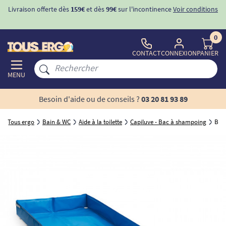
Livraison offerte dès
159€
et dès
99€
sur l'incontinence
Voir conditions
0
CONTACT
CONNEXION
PANIER
MENU
Besoin d'aide ou de conseils ?
03 20 81 93 89
Tous ergo
Bain & WC
Aide à la toilette
Capiluve - Bac à shampoing
Baig