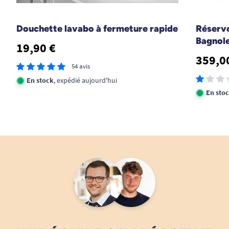
Douchette lavabo à fermeture rapide
Réservo
Bagnol
19,90 €
359,0
54 avis
En stock
, expédié aujourd'hui
En sto