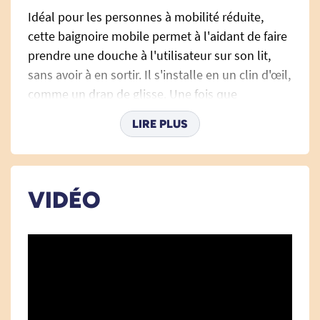
Idéal pour les personnes à mobilité réduite,
cette baignoire mobile permet à l'aidant de faire
prendre une douche à l'utilisateur sur son lit,
sans avoir à en sortir. Il s'installe en un clin d'œil,
comme un drap de glisse. Une fois que
l'utilisateur s'est installé dessus, l'aidant n'a plus
LIRE PLUS
qu'à le fermer grâce aux sangles.
Plusieurs points d'évacuation d'eau : 2 points de
drainage sont présents pour l'évacuation de
VIDÉO
l'eau. Livré avec 2 tuyaux de drainage.
Retrouvez en accessoires,
un réservoir à
pression
, permettant de laver l'utilisateur plus
facilement.