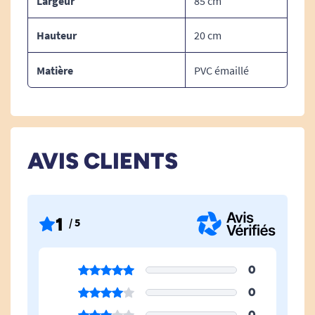
Largeur
85 cm
Hauteur
20 cm
Matière
PVC émaillé
AVIS CLIENTS
1
/ 5
0
0
0