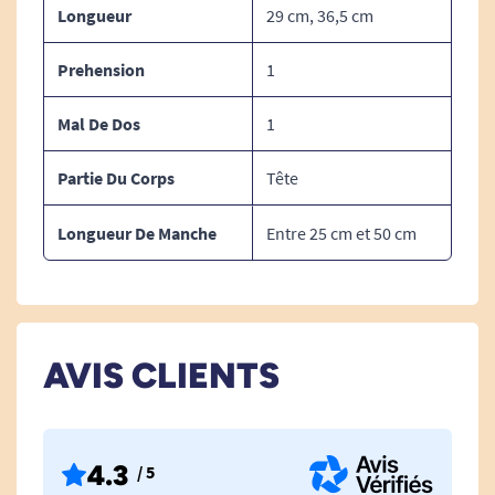
Longueur
29 cm, 36,5 cm
Voir toutes les brosses, peignes et éponges.
Prehension
1
Voir tous les produits pour m'aider à manipuler.
Mal De Dos
1
Voir tous les produits pour m'aider à lever les bras.
Partie Du Corps
Tête
Longueur De Manche
Entre 25 cm et 50 cm
AVIS CLIENTS
4.3
/ 5