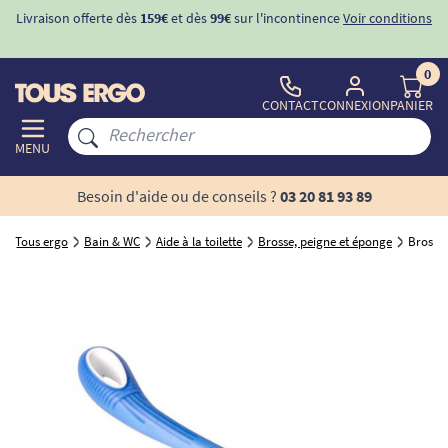
Livraison offerte dès
159€
et dès
99€
sur l'incontinence
Voir conditions
0
CONTACT
CONNEXION
PANIER
MENU
Besoin d'aide ou de conseils ?
03 20 81 93 89
Tous ergo
Bain & WC
Aide à la toilette
Brosse, peigne et éponge
Brosse