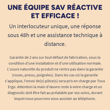
14/08/2023
UNE ÉQUIPE SAV RÉACTIVE
Non reçu
ET EFFICACE !
A. Anonymous
Un interlocuteur unique, une réponse
sous 48h et une assistance technique à
15/04/2023
Au top. Atteint de SLA. Mon ergothérapeute m'avait
distance.
conseillé votre site et j'en suis satisfait.
A. Anonymous
Garantie de 2 ans sur tout défaut de fabrication, sous la
condition d'une installation et d'une utilisation normale.
L'usure naturelle du produit ne rentre pas dans la garantie
09/03/2023
(roues, pneus, poignées). Dans les cas où la garantie
Ca fonctionne très bien
s'applique, l'envoi de(s) pièce(s) sera pris en charge par Tous
Ergo. Attention la main d'œuvre reste à votre charge et un
A. Anonymous
diagnostic doit être fait au préalable par vos soins, durant
lequel nous pourrons vous assister au téléphone.
1
2
3
5