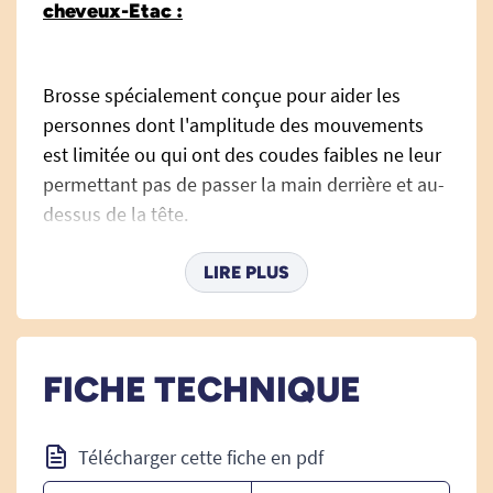
cheveux-Etac :
Brosse spécialement conçue pour aider les
personnes dont l'amplitude des mouvements
est limitée ou qui ont des coudes faibles ne leur
permettant pas de passer la main derrière et au-
dessus de la tête.
DIMENSIONS :
LIRE PLUS
Longueur (modèle court) : 29 cm.
Longueur (modèle long) : 36,5 cm.
FICHE TECHNIQUE
Gamme Etac spécialisé dans la salle de bain
Télécharger cette fiche en pdf
PMR.