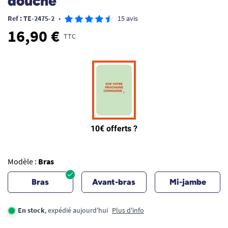
douche
Ref : TE-2475-2
•
15 avis
16,90 €
TTC
Modèle :
Bras
Bras
Avant-bras
Mi-jambe
En stock
, expédié aujourd'hui
Plus d'info