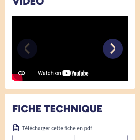
VIDÉO
60 cm de longueur x 39 cm de largeur
FICHE TECHNIQUE
Télécharger cette fiche en pdf