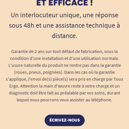
ET EFFICACE !
A. Anonymous
Un interlocuteur unique, une réponse
sous 48h et une assistance technique à
26/03/2021
Idéal pour la douche mais il faut être aidé pour l'enfiler
distance.
A. Anonymous
Garantie de 2 ans sur tout défaut de fabrication, sous la
condition d'une installation et d'une utilisation normale.
1
2
3
L'usure naturelle du produit ne rentre pas dans la garantie
(roues, pneus, poignées). Dans les cas où la garantie
s'applique, l'envoi de(s) pièce(s) sera pris en charge par Tous
Ergo. Attention la main d'œuvre reste à votre charge et un
diagnostic doit être fait au préalable par vos soins, durant
lequel nous pourrons vous assister au téléphone.
ÉCRIVEZ-NOUS