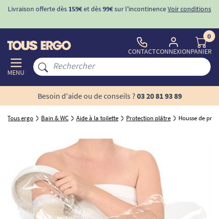
Livraison offerte dès
159€
et dès
99€
sur l'incontinence
Voir conditions
0
CONTACT
CONNEXION
PANIER
MENU
Besoin d'aide ou de conseils ?
03 20 81 93 89
Tous ergo
Bain & WC
Aide à la toilette
Protection plâtre
Housse de prot