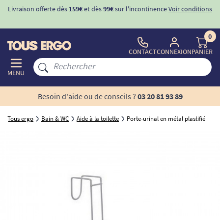
Livraison offerte dès
159€
et dès
99€
sur l'incontinence
Voir conditions
0
CONTACT
CONNEXION
PANIER
MENU
Besoin d'aide ou de conseils ?
03 20 81 93 89
Tous ergo
Bain & WC
Aide à la toilette
Porte-urinal en métal plastifié