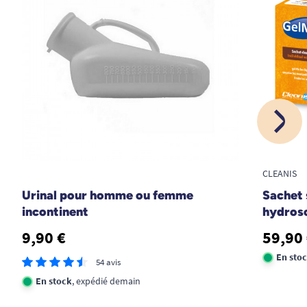
sur un lit non médicalisé. L'urinal passe correctement
malgré l'adaptateur féminin
A. Anonymous
18/07/2017
pas encore utilisé
A. Anonymous
CLEANIS
Urinal pour homme ou femme
Sachet
incontinent
hydroso
9,90 €
59,90
En sto
54 avis
En stock
, expédié demain