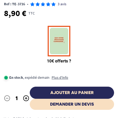
Ref : TE-3716
•
3 avis
8,90 €
TTC
En stock
, expédié demain
Plus d'info
AJOUTER AU PANIER
-
+
Quantité
DEMANDER UN DEVIS