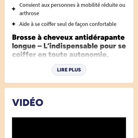
Convient aux personnes à mobilité réduite ou
arthrose
Aide à se coiffer seul de façon confortable
Brosse à cheveux antidérapante
longue – L’indispensable pour se
coiffer en toute autonomie,
même avec des difficultés de
LIRE PLUS
préhension ou de mobilité
La
brosse à cheveux antidérapante longue
a été
spécialement conçue pour accompagner les
personnes présentant une diminution de leur
VIDÉO
mobilité, une faiblesse musculaire, des douleurs
articulaires (arthrose, rhumatismes) ou tout
simplement pour celles qui souhaitent faciliter
leur moment de soin dans la salle de bain. Grâce