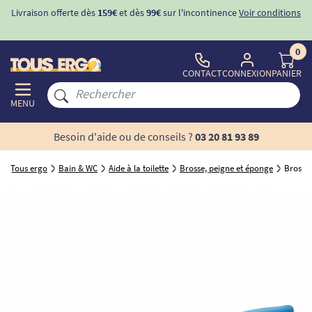
Livraison offerte dès
159€
et dès
99€
sur l'incontinence
Voir conditions
0
CONTACT
CONNEXION
PANIER
MENU
Besoin d'aide ou de conseils ?
03 20 81 93 89
Tous ergo
Bain & WC
Aide à la toilette
Brosse, peigne et éponge
Brosse