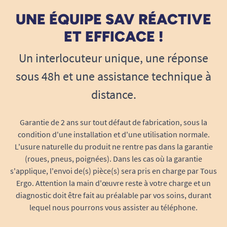
ainsi l’accessoire incontournable de toutes les
UNE ÉQUIPE SAV RÉACTIVE
personnes âgées, handicapées ou blessées
temporairement ayant des difficultés à lever le
ET EFFICACE !
bras ou à plier le coude.
Un interlocuteur unique, une réponse
Son design épuré et discret permet de l’intégrer
sous 48h et une assistance technique à
facilement dans toute salle de bain, sans
distance.
stigmatisation ni aspect médical marqué. Elle est
idéale pour :
Garantie de 2 ans sur tout défaut de fabrication, sous la
Les personnes atteintes d’arthrose des
condition d'une installation et d'une utilisation normale.
doigts, des poignets ou des épaules
L'usure naturelle du produit ne rentre pas dans la garantie
Celles souffrant de rhumatismes ou de
(roues, pneus, poignées). Dans les cas où la garantie
s'applique, l'envoi de(s) pièce(s) sera pris en charge par Tous
maladies neurologiques limitant la
Ergo. Attention la main d'œuvre reste à votre charge et un
préhension (Parkinson, SLA…)
diagnostic doit être fait au préalable par vos soins, durant
Après une opération du membre supérieur
lequel nous pourrons vous assister au téléphone.
(prothèse, fracture…)
Ou pour toutes celles et ceux qui