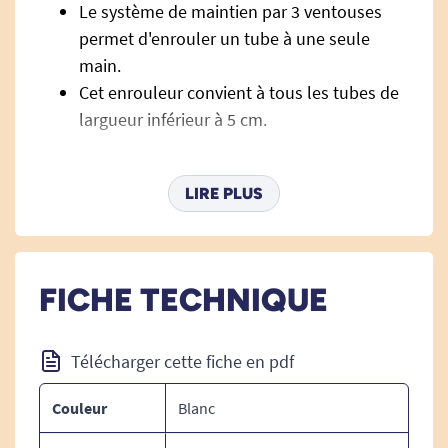
Le système de maintien par 3 ventouses
permet d'enrouler un tube à une seule
main.
Cet enrouleur convient à tous les tubes de
largueur inférieur à 5 cm.
Caractéristiques techniques de
LIRE PLUS
l'enrouleur de tube universel
Diamètre : 5,5 cm
Poids : 27 g
FICHE TECHNIQUE
Télécharger cette fiche en pdf
Découvrez tous nos objets malins.
Découvrez toutes nos solutions pour la vie
Couleur
Blanc
quotidienne.