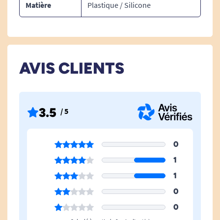
Matière
Plastique / Silicone
Découvrez toutes nos aides à la toilette.
Découvrez toutes nos solutions pour bain & WC.
AVIS CLIENTS
3.5
/ 5
0
1
1
0
0