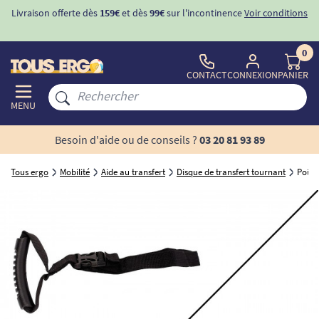
Livraison offerte dès
159€
et dès
99€
sur l'incontinence
Voir conditions
0
CONTACT
CONNEXION
PANIER
MENU
Besoin d'aide ou de conseils ?
03 20 81 93 89
Tous ergo
Mobilité
Aide au transfert
Disque de transfert tournant
Poign