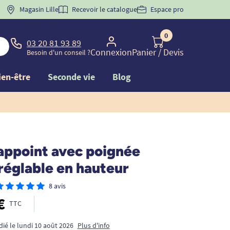
 "
BIENVENUE
Magasin Lille
" pour
la 1ère commande d'incontinence
Recevoir le catalogue
Espace pro
0
03 20 81 93 89
Connexion
Panier
/ Devis
Besoin d'un conseil ?
ien-être
Seconde vie
Blog
appoint avec poignée
réglable en hauteur
8 avis
€
TTC
dié le lundi 10 août 2026
Plus d'info