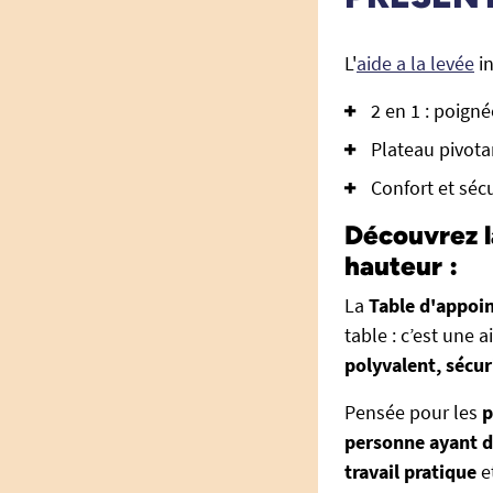
L'
aide a la levée
in
2 en 1 : poign
Plateau pivota
Confort et séc
Découvrez l
hauteur :
La
Table d'appoin
table : c’est une 
polyvalent, sécur
Pensée pour les
p
personne ayant de
travail pratique
e