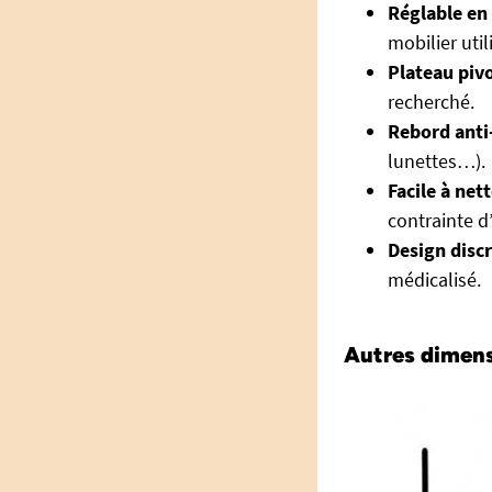
Réglable en
mobilier util
Plateau pivo
recherché.
Rebord anti
lunettes…).
Facile à net
contrainte d’
Design disc
médicalisé.
Autres dimens