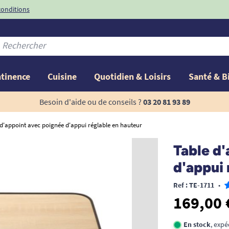
conditions
-10%
avec le code
ntinence
Cuisine
Quotidien & Loisirs
Santé & B
Besoin d'aide ou de conseils ?
03 20 81 93 89
 d'appoint avec poignée d'appui réglable en hauteur
Table d'
d'appui 
Ref : TE-1711
•
169,00 
En stock
, expé