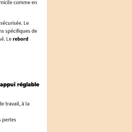
 domicile comme en
sécurisée. Le
ns spécifiques de
sé. Le
rebord
appui réglable
 travail, à la
s pertes