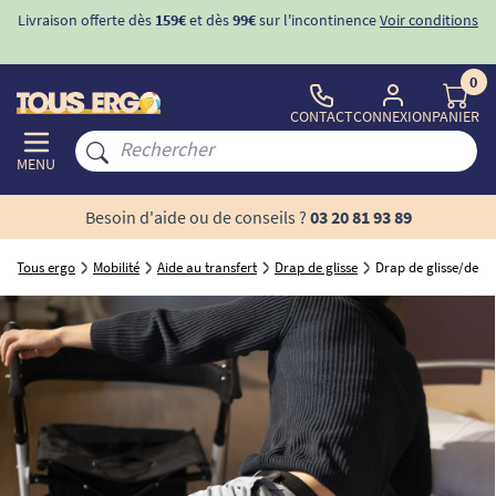
Livraison offerte dès
159€
et dès
99€
sur l'incontinence
Voir conditions
0
CONTACT
CONNEXION
PANIER
MENU
Besoin d'aide ou de conseils ?
03 20 81 93 89
Tous ergo
Mobilité
Aide au transfert
Drap de glisse
Drap de glisse/de tr