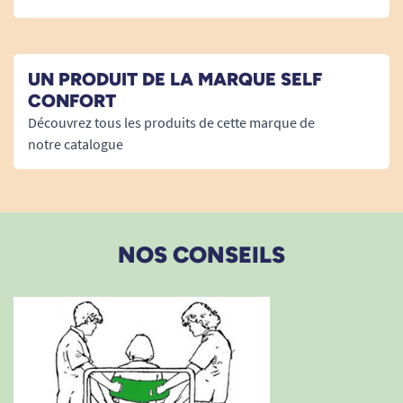
G. Sylvie
UN PRODUIT DE LA MARQUE SELF
11/01/2025
CONFORT
Glisse un peu trop pour l'utilisation que je veux en
Découvrez tous les produits de cette marque de
faire. cela reste un bon produit.
notre catalogue
A. V
21/11/2024
NOS CONSEILS
parfait
B. Y
10/08/2024
tout a fait le produit recherché , très pratique et
résistant