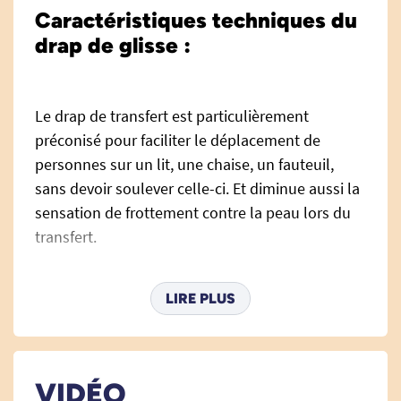
Caractéristiques techniques du
drap de glisse :
Le drap de transfert est particulièrement
préconisé pour faciliter le déplacement de
personnes sur un lit, une chaise, un fauteuil,
sans devoir soulever celle-ci. Et diminue aussi la
sensation de frottement contre la peau lors du
transfert.
L'avantage de ce drap de glisse, c'est qu'il peut
tout à fait rester sous le patient, puisqu'il est
LIRE PLUS
mince tout en étant très résistant. Il ne nécessite
pas d'être enlevé systématiquement.
Ce drap est chimiquement stérilisable si besoin.
VIDÉO