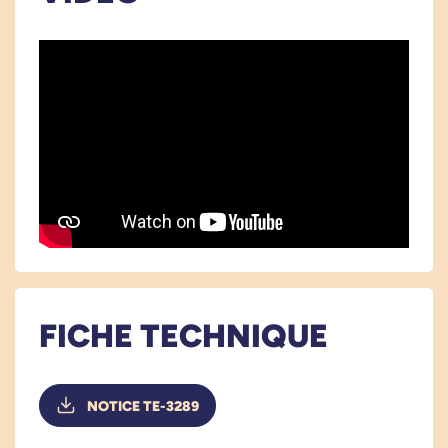
Drap mono patient.
TAILLES DISPONIBLES :
Moyenne taille : 70 x 72 cm (bleu)
Grande taille: 71 x 145 cm (jaune)
Voir tous les produits pour m'aider à me transférer.
FICHE TECHNIQUE
Voir tous les produits pour faciliter la prévention des soignants.
NOTICE TE-3289