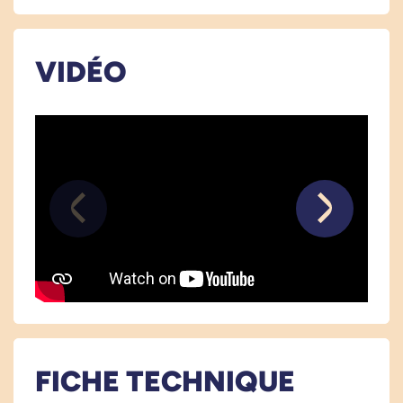
Couleurs : Rouge, bleu ou blanc.
Fabriqué en Allemagne.
VIDÉO
Voir tous les accessoires pratiques pour couper
et éplucher facilement.
Voir tous les produits pour m'aider à prendre.
Voir tous les produits pour m'aider à utiliser les deux mains.
FICHE TECHNIQUE