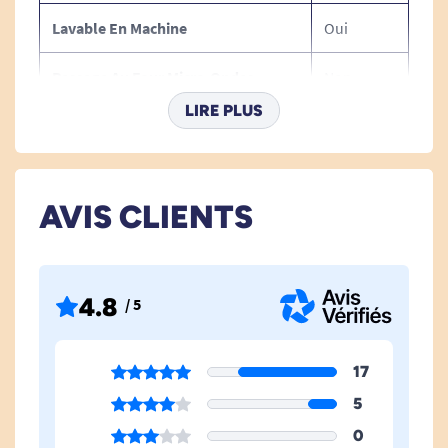
Lavable En Machine
Oui
Passage Au Four Micro-Ondes
Non
LIRE PLUS
Base Antiderapante
Oui
Resiste Aux Chocs
Oui
AVIS CLIENTS
Couper
Oui
Eplucher
Oui
4.8
/ 5
Multifonction
Oui
Cuisiner
Oui
17
5
Prendre Un Repas
Oui
0