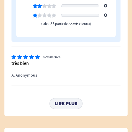
0
Droitier
Oui
0
Gaucher
Oui
Calculé à partir de 22 avis client(s)
02/08/2024
très bien
A. Anonymous
08/02/2024
Facilement manipulable et très facile à utiliser , outil
LIRE PLUS
indispensable pour préparer le repas.
A. Anonymous