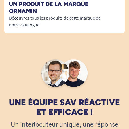
UN PRODUIT DE LA MARQUE
04/12/2023
ORNAMIN
Conforme à la description et exactement ce qu'il fallait
Découvrez tous les produits de cette marque de
à mon fils
notre catalogue
A. Anonymous
27/11/2023
trés pratique avec un membre immobilisé
A. Anonymous
22/11/2023
Bonne ergonomie, ne bouge pas sur une table ou un
UNE ÉQUIPE SAV RÉACTIVE
plan de travail. Les picots pour fixer un fruit ou un
ET EFFICACE !
légume n'ont pas encore été testés.
Un interlocuteur unique, une réponse
A. Anonymous