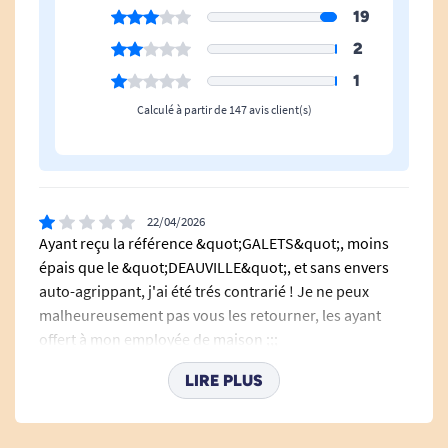
19
douleurs.
2
Voir tous les produits pour m'aider à éviter les chutes.
1
Calculé à partir de 147 avis client(s)
22/04/2026
Ayant reçu la référence &quot;GALETS&quot;, moins
épais que le &quot;DEAUVILLE&quot;, et sans envers
auto-agrippant, j'ai été trés contrarié ! Je ne peux
malheureusement pas vous les retourner, les ayant
offert à mon employée de maison ;;;
H. Bruno
LIRE PLUS