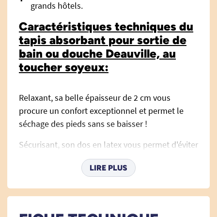
grands hôtels.
Caractéristiques techniques du
tapis absorbant pour sortie de
bain ou douche Deauville, au
toucher soyeux:
Relaxant, sa belle épaisseur de 2 cm vous
procure un confort exceptionnel et permet le
séchage des pieds sans se baisser !
Sécurisant, son dos en latex vous permet d'éviter
toutes chutes en sortie de douche ou de bain.
LIRE PLUS
La mousse à mémoire de forme épouse
l'empreinte de votre pied procurant une
sensation de bien-être.