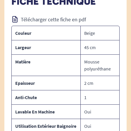
FICHE TECHNIQUE
Lavable en machine à 30°.
Télécharger cette fiche en pdf
DIMENSIONS :
Couleur
Beige
Grande taille : 85 cm x 45 cm .
Largeur
45 cm
Taille Petite : 60 x 45 cm .
Matière
Mousse
Epaisseur : 1,2 cm.
polyuréthane
Epaisseur
2 cm
MATIERE :
Anti-Chute
1
Dessus en microfibres toucher "velours", très
agréable.
Lavable En Machine
Oui
Mousse en polyuréthane.
Utilisation Extérieur Baignoire
Oui