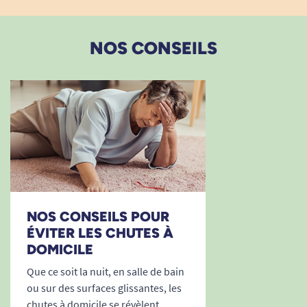
09/11/2025
Parfait
A. Anonymous
NOS CONSEILS
05/11/2025
En plus d'être efficace il est joli
P. CORINNE
11/09/2025
Très efficace, un peu lourd
NOS CONSEILS POUR
A. Anonymous
ÉVITER LES CHUTES À
DOMICILE
Que ce soit la nuit, en salle de bain
20/07/2025
Bouge un peu mais ça fait affaire
ou sur des surfaces glissantes, les
chutes à domicile se révèlent