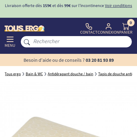
Livraison offerte dès
159€
et dès
99€
sur l'incontinence
Voir conditions
0
CONTACT
CONNEXION
PANIER
MENU
Besoin d'aide ou de conseils ?
03 20 81 93 89
Tous ergo
Bain & WC
Antidérapant douche / bain
Tapis de douche antidé