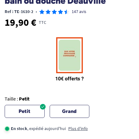
bain ou douche Deauville
Ref : TE-1610-2
•
147 avis
19,90 €
TTC
Taille :
Petit
Petit
Grand
En stock
, expédié aujourd'hui
Plus d'info