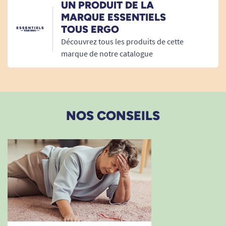
L. Jean-Michel
UN PRODUIT DE LA
MARQUE ESSENTIELS
TOUS ERGO
03/07/2026
Découvrez tous les produits de cette
Très bien article de bonne qualite
marque de notre catalogue
E. BOUDET
20/03/2026
NOS CONSEILS
Pour l instant très bien
Z. Martine
23/01/2026
Bien.
D. Laurence