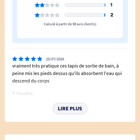
1
MATIÈRE :
Diatomite
2
ENTRETIEN
: immersion dans l'eau ou ponçage
Calculé à partir de 98 avis client(s)
léger.
USAGE
: produit à destination du particulier
plutôt qu'en établissement public.
25/07/2026
vraiment très pratique ces tapis de sortie de bain, à
peine mis les pieds dessus qu'ils absorbent l'eau qui
descend du corps
T. Claudine
LIRE PLUS
10/07/2026
Le produit correspond à la description et répond à mes
attentes. Effectivement, il est très absorbant.