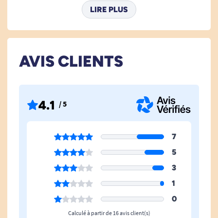
LIRE PLUS
Anti-Chute
1
Ventouses
Oui
AVIS CLIENTS
Hauteur Dossier
35 cm
Largeur Dossier
24 cm
4.1
/ 5
Utilisation Intérieur Baignoire Et
Oui
Douche
7
5
3
1
0
Calculé à partir de 16 avis client(s)