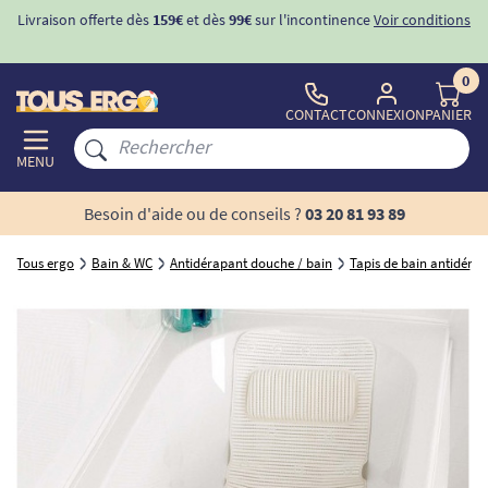
Livraison offerte dès
159€
et dès
99€
sur l'incontinence
Voir conditions
0
CONTACT
CONNEXION
PANIER
MENU
Besoin d'aide ou de conseils ?
03 20 81 93 89
Tous ergo
Bain & WC
Antidérapant douche / bain
Tapis de bain antidéra