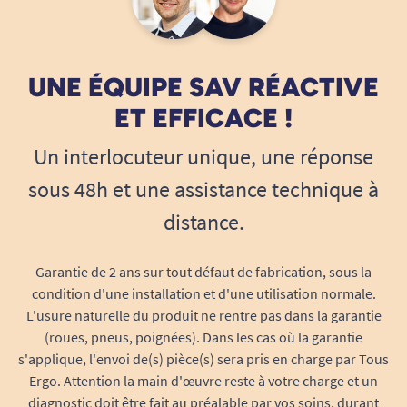
14/09/2021
très bien
UNE ÉQUIPE SAV RÉACTIVE
A. Anonymous
ET EFFICACE !
Un interlocuteur unique, une réponse
09/09/2021
sous 48h et une assistance technique à
N haddhere pas assez et glissant
distance.
A. Anonymous
Bonjour, Merci pour votre commentaire. Je suis navrée
Garantie de 2 ans sur tout défaut de fabrication, sous la
que les facultés antidérapantes du tapis vous
condition d'une installation et d'une utilisation normale.
déçoivent. Je suis cependant relativement surprise par
L'usure naturelle du produit ne rentre pas dans la garantie
votre retour... 90% des clients sont satisfaits de la
(roues, pneus, poignées). Dans les cas où la garantie
sécurité qu'il apporte au quotidien. Vous glissez le long
s'applique, l'envoi de(s) pièce(s) sera pris en charge par Tous
du tapis en position allongée ? Merci d'avance pour vos
retour. Belle journée, Joy de Tous ergo ☺
Ergo. Attention la main d'œuvre reste à votre charge et un
diagnostic doit être fait au préalable par vos soins, durant
Tous Ergo