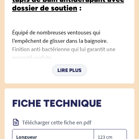
dossier de soutien
:
Équipé de nombreuses ventouses qui
l'empêchent de glisser dans la baignoire.
Finition anti-bactérienne qui lui garantit une
propreté parfaite.
Fourni avec un dossier de soutien rembourré
LIRE PLUS
pour plus de confort.
Cet ensemble combine un long tapis de
baignoire antidérapant avec un dossier de
FICHE TECHNIQUE
soutien capitonné.
DIMENSIONS :
Télécharger cette fiche en pdf
(Longueur) 124 x 36 (largeur) cm.
Longueur
123 cm