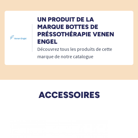
13/06/2023
UN PRODUIT DE LA
super. Le seul bémol, c'est qu'il faut dégonfler les
MARQUE BOTTES DE
bottes manuellement. Procure du bien-être pendant la
PRÉSSOTHÉRAPIE VENEN
séance
ENGEL
Découvrez tous les produits de cette
A. Anonymous
marque de notre catalogue
ACCESSOIRES