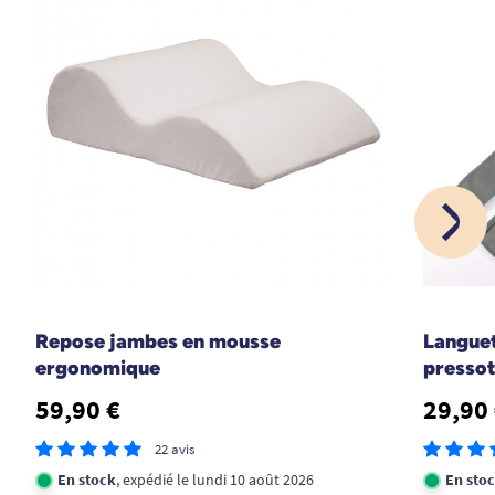
Repose jambes en mousse
Languet
ergonomique
pressot
59,90 €
29,90
22 avis
En stock
, expédié le lundi 10 août 2026
En sto