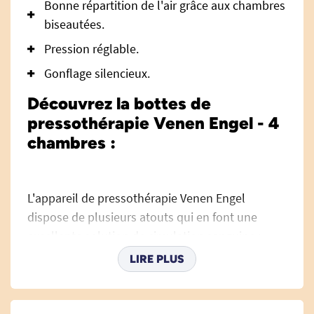
Bonne répartition de l'air grâce aux chambres
biseautées.
Pression réglable.
Gonflage silencieux.
Découvrez la bottes de
pressothérapie Venen Engel - 4
chambres :
L'appareil de pressothérapie Venen Engel
dispose de plusieurs atouts qui en font une
excellente solution de circulation sanguine :
LIRE PLUS
Facilite la circulation sanguine
: cela
permet de réduire l'apparition des
oedèmes, varices et jambes lourdes.