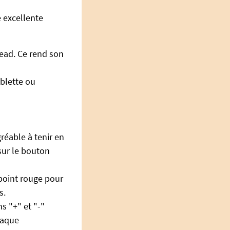
e excellente
ead. Ce rend son
ablette ou
gréable à tenir en
 sur le bouton
 point rouge pour
s.
s "+" et "-"
haque