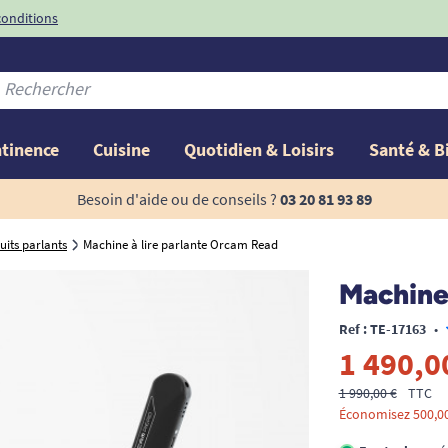
conditions
-10%
avec le code
ntinence
Cuisine
Quotidien & Loisirs
Santé & B
Besoin d'aide ou de conseils ?
03 20 81 93 89
uits parlants
Machine à lire parlante Orcam Read
Machine
Ref : TE-17163
•
1 490,0
1 990,00 €
TTC
Économisez 500,00