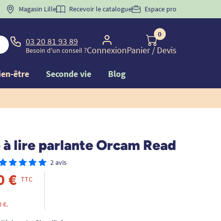
 "
BIENVENUE
Magasin Lille
" pour
la 1ère commande d'incontinence
Recevoir le catalogue
Espace pro
0
03 20 81 93 89
Connexion
Panier
/ Devis
Besoin d'un conseil ?
ien-être
Seconde vie
Blog
 à lire parlante Orcam Read
2 avis
0 €
TTC
 €.