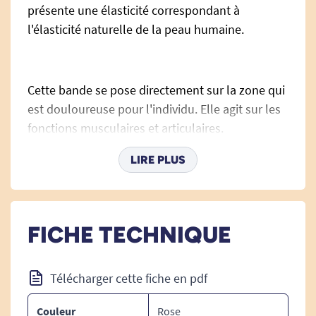
présente une élasticité correspondant à
l'élasticité naturelle de la peau humaine.
Cette bande se pose directement sur la zone qui
est douloureuse pour l'individu. Elle agit sur les
fonctions musculaires et articulaires.
LIRE PLUS
Elle décongestionne car elle favorise le
mouvement et le drainage lymphatique.
FICHE TECHNIQUE
La bande extensible est fortement utilisée par
Télécharger cette fiche en pdf
les professionnels de la santé comme les
kinésithérapeutes.
Couleur
Rose