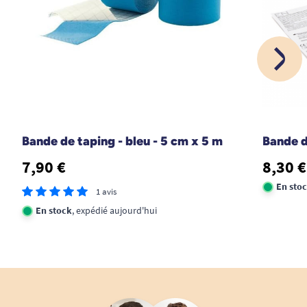
Bande de taping - bleu - 5 cm x 5 m
Bande d
7,90 €
8,30 €
En sto
1 avis
En stock
, expédié aujourd'hui