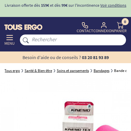
Livraison offerte dès
159€
et dès
99€
sur l'incontinence
Voir conditions
0
CONTACT
CONNEXION
PANIER
MENU
Besoin d'aide ou de conseils ?
03 20 81 93 89
Tous ergo
Santé & Bien-être
Soins et pansements
Bandages
Bande de t