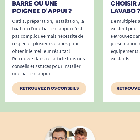
l’intégration dans vos sanitaires
BARRE OU UNE
CHOISIR
POIGNÉE D'APPUI ?
LAVABO 
La sobriété de son design blanc s’intègre
harmonieusement dans n’importe quelle salle
Outils, préparation, installation, la
De multiples 
de bain ou toilettes, à domicile comme en
fixation d'une barre d'appui n'est
existent pour f
établissement médicalisé. Sa structure tubulaire
pas compliquée mais nécessite de
Retrouvez dans
respecter plusieurs étapes pour
présentation 
facilite sa prise en main et offre un toucher
obtenir le meilleur résultat !
équipements 
agréable, même sur une longue durée
Retrouvez dans cet article tous nos
existants.
d’utilisation.
conseils et astuces pour installer
une barre d'appui.
Compatibilité universelle et ergonomie
optimisée
RETROUVEZ NOS CONSEILS
RETROUVE
Adaptée à tous types de toilettes, la barre peut
être installée à droite ou à gauche selon la
disposition de votre pièce. Le réglage précis de la
hauteur permet un positionnement parfait selon
la stature de chacun, assurant ainsi une posture
naturelle pour se lever ou s’asseoir, sans effort et