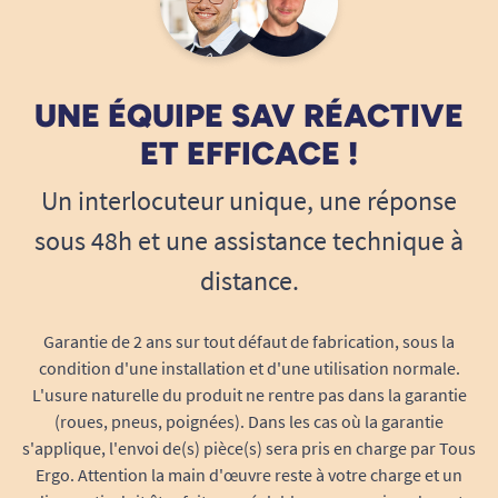
sans risque de déséquilibre.
Idéal chez les particuliers :
facilitez l’accès
aux toilettes ou à la douche et sécurisez le
UNE ÉQUIPE SAV RÉACTIVE
quotidien des personnes fragiles ou en
situation de handicap.
ET EFFICACE !
Parfait en collectivité :
en EHPAD,
Un interlocuteur unique, une réponse
hôpitaux, hôtels accessibles, résidences
seniors… la barre d’appui rabattable
sous 48h et une assistance technique à
optimise la sécurité tout en respectant
distance.
l’espace commun.
Installation flexible :
configuration
Garantie de 2 ans sur tout défaut de fabrication, sous la
droite/gauche au choix, réglage de hauteur
condition d'une installation et d'une utilisation normale.
accessible même après fixation.
L'usure naturelle du produit ne rentre pas dans la garantie
La liberté de retrouver autonomie et
(roues, pneus, poignées). Dans les cas où la garantie
confort au quotidien
s'applique, l'envoi de(s) pièce(s) sera pris en charge par Tous
La
barre d’appui rabattable sur colonne
est une
Ergo. Attention la main d'œuvre reste à votre charge et un