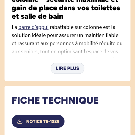
gain de place dans vos toilettes
et salle de bain
La
barre d’appui
rabattable sur colonne est la
solution idéale pour assurer un maintien fiable
et rassurant aux personnes à mobilité réduite ou
aux seniors, tout en optimisant l’espace de vos
sanitaires. Conçue pour se fixer au sol grâce à
une colonne robuste, elle permet un support
LIRE PLUS
efficace là où un mur ne serait pas suffisamment
solide.
Idéale pour les WC, la salle de bain ou toute
FICHE TECHNIQUE
zone nécessitant un appui stable, cette barre
vous aide à vous relever ou à vous asseoir en
toute autonomie, tout en se repliant contre la
NOTICE TE-1389
colonne lorsqu’elle n’est pas utilisée pour libérer