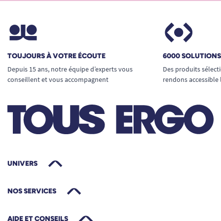
maison comme en établissement.
Le résumé des atouts de la barre
d’appui rabattable sur colonne
Support ultra-stable :
colonne à fixer au
TOUJOURS À VOTRE ÉCOUTE
6000 SOLUTION
sol pour une stabilité inégalée, même en
Depuis 15 ans, notre équipe d’experts vous
Des produits sélect
l’absence de mur porteur solide.
conseillent et vous accompagnent
rendons accessible 
Hauteur ajustable :
adaptation rapide entre
62,5 et 98,5 cm pour répondre aux besoins
de tous les utilisateurs, réglage facile
accessible à tout moment.
Fonction rabattable :
libère l’espace
UNIVERS
lorsqu’elle n’est pas utilisée, évite tout
encombrement inutile dans la pièce.
NOS SERVICES
Double usage :
barre d’appui ergonomique
AIDE ET CONSEILS