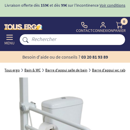
Livraison offerte dès
159€
et dès
99€
sur l'incontinence
Voir conditions
0
CONTACT
CONNEXION
PANIER
MENU
Besoin d'aide ou de conseils ?
03 20 81 93 89
Tous ergo
Bain & WC
Barre d'appui salle de bain
Barre d'appui wc rabatt