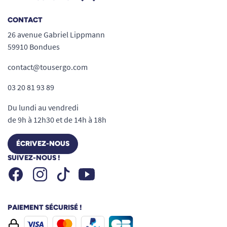
et porte-papier toilette intégré, pour un
gain de place maximal.
CONTACT
26 avenue Gabriel Lippmann
Grande capacité :
supporte jusqu’à 113 kg,
59910 Bondues
s’adaptant à la plupart des utilisateurs.
contact@tousergo.com
Installation facilitée :
large plaque de
fixation (32 x 22 cm) et trous au diamètre
03 20 81 93 89
standard, montage sur tout type de sol
Du lundi au vendredi
(visserie non fournie).
de 9h à 12h30 et de 14h à 18h
Design soigné :
finition sobre et moderne,
ÉCRIVEZ-NOUS
s’intègre discrètement à tous les styles
SUIVEZ-NOUS !
d’intérieurs.
Facebook
Instagram
Youtube
Tiktok
Utilisation intuitive :
prise en main aisée,
réglage et rabattement accessibles à tout
PAIEMENT SÉCURISÉ !
moment.