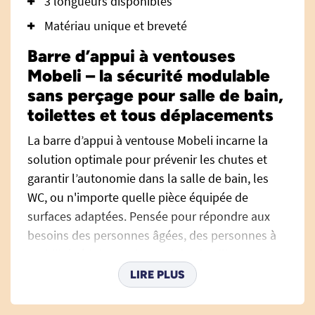
3 longueurs disponibles
Matériau unique et breveté
Barre d’appui à ventouses
Mobeli – la sécurité modulable
sans perçage pour salle de bain,
toilettes et tous déplacements
La
barre d’appui
à ventouse Mobeli incarne la
solution optimale pour prévenir les chutes et
garantir l’autonomie dans la salle de bain, les
WC, ou n'importe quelle pièce équipée de
surfaces adaptées. Pensée pour répondre aux
besoins des personnes âgées, des personnes à
mobilité réduite, mais aussi des familles
souhaitant une solution pratique et sans
LIRE PLUS
travaux, la barre Mobeli sécurise chaque
déplacement, sans perçage ni installation