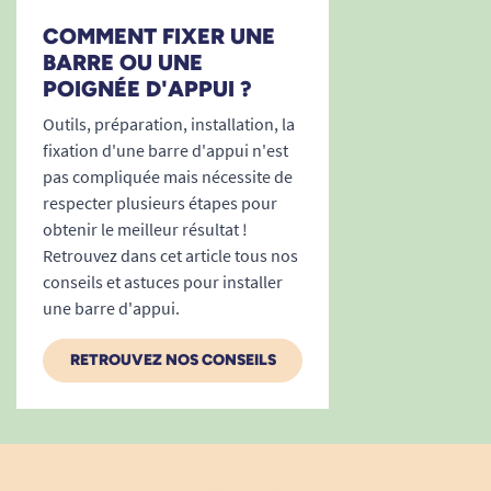
supports légèrement irréguliers, utilisez les
COMMENT FIXER UNE
plaques adhésives Mobeli
(en option).
BARRE OU UNE
Contrôler l’indicateur de sécurité
avant
POIGNÉE D'APPUI ?
chaque utilisation
.
Outils, préparation, installation, la
Une aide discrète, sans trace, pour
fixation d'une barre d'appui n'est
conserver son autonomie et valoriser
pas compliquée mais nécessite de
la prévention
respecter plusieurs étapes pour
Avec la barre d’appui à ventouses Mobeli, le
obtenir le meilleur résultat !
quotidien devient plus sûr et moins
Retrouvez dans cet article tous nos
conseils et astuces pour installer
contraignant. Son design épuré, sa discrétion
une barre d'appui.
une fois posée et sa non-invasivité dans votre
intérieur contribuent à une
prévention des
RETROUVEZ NOS CONSEILS
chutes élégante
et efficace.
À la maison, en séjour chez des proches ou pour
une solution temporaire, la barre Mobeli garantit
votre liberté de mouvement et votre sécurité