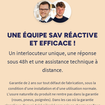
sans rien imposer de permanent. Elle est aussi
plébiscitée par les aidants et soignants qui
souhaitent pouvoir sécuriser un espace en
quelques secondes pour des situations
éphémères ou évolutives.
UNE ÉQUIPE SAV RÉACTIVE
La barre d’appui Mobeli en résumé
ET EFFICACE !
Fixation à ventouses ultra-fiable et
amovible, adaptée à tous les carrelages
Un interlocuteur unique, une réponse
lisses, parois vitrées ou métalliques
sous 48h et une assistance technique à
Indicateur de sécurité visuel exclusif pour
prévenir tout risque d’utilisation inadaptée
distance.
Matériau breveté léger, robuste et
anticorrosion
Garantie de 2 ans sur tout défaut de fabrication, sous la
3 longueurs pour répondre à toutes les
condition d'une installation et d'une utilisation normale.
situations du quotidien, à domicile comme
L'usure naturelle du produit ne rentre pas dans la garantie
(roues, pneus, poignées). Dans les cas où la garantie
en déplacement