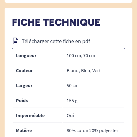
Dermofresh™dispose en effet d'un tissu éponge
double face laminé 100% coton avec un film de
polyuréthane lui permettant de concilier ces
FICHE TECHNIQUE
différentes propriétés.
Disponible en trois coloris : blanc, bleu ou vert,
Télécharger cette fiche en pdf
vous pouvez également le choisir en 70 ou 100
cm pour une meilleure protection lors de la prise
Longueur
100 cm, 70 cm
du repas.
Couleur
Blanc , Bleu, Vert
Largeur
50 cm
DIMENSIONS :
Poids
155 g
Longueur : 70 ou 100 cm
Imperméable
Oui
Largeur : 50 cm
Matière
80% coton 20% polyester