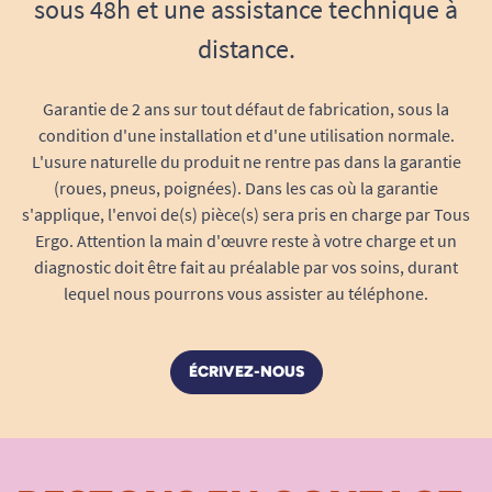
sous 48h et une assistance technique à
AITEX)
distance.
Garantie de 2 ans sur tout défaut de fabrication, sous la
Voir tous les bavoirs adulte.
condition d'une installation et d'une utilisation normale.
L'usure naturelle du produit ne rentre pas dans la garantie
Voir tous les produits pour m'aider à me souvenir.
(roues, pneus, poignées). Dans les cas où la garantie
Voir tous les produits pour m'aider à être bienveillant (confusion ,
s'applique, l'envoi de(s) pièce(s) sera pris en charge par Tous
Ergo. Attention la main d'œuvre reste à votre charge et un
Alzheimer).
diagnostic doit être fait au préalable par vos soins, durant
Voir tous les produits pour m'aider à manipuler.
lequel nous pourrons vous assister au téléphone.
Voir tous les produits pour m'aider à maintenir et compenser mes
difficultés de tremblements.
ÉCRIVEZ-NOUS