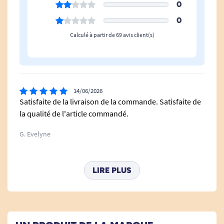
0
0
COULEUR :
Calculé à partir de 69 avis client(s)
Blanc :
Face A et face B en blanc
Bleu :
14/06/2026
Satisfaite de la livraison de la commande. Satisfaite de
Face A bleu ciel et face B bleu azur
la qualité de l'article commandé.
Vert :
G. Evelyne
Face A vert anis et face B vert d'eau
21/05/2026
LIRE PLUS
parfait
ENTRETIEN :
D. Philippe
Lavable en machine jusqu'à 60°C.