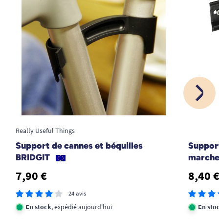
recommande.
A. Anonymous
22/04/2022
très pratique
A. Anonymous
1
2
3
4
Really Useful Things
Support de cannes et béquilles
Support
BRIDGIT
marche
7,90 €
8,40 
24 avis
En stock
, expédié aujourd'hui
En sto