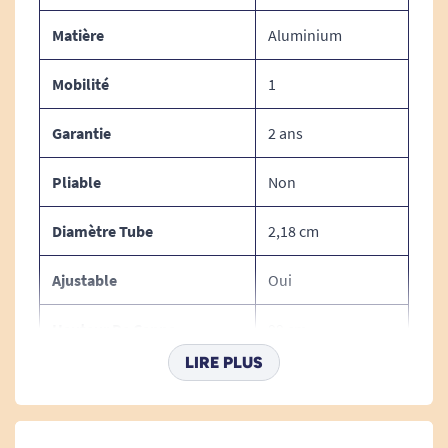
Matière
Aluminium
Mobilité
1
Garantie
2 ans
Pliable
Non
Diamètre Tube
2,18 cm
Ajustable
Oui
Hauteur De Canne
99 cm
Maximale
LIRE PLUS
Type De Poignée
Relax /
anatomique