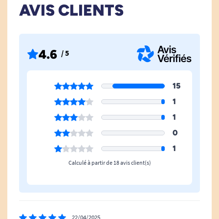
AVIS CLIENTS
Modèle
Droitier
4.6
/ 5
15
1
1
0
1
Calculé à partir de 18 avis client(s)
22/04/2025