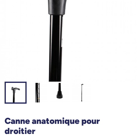
Canne anatomique pour
droitier