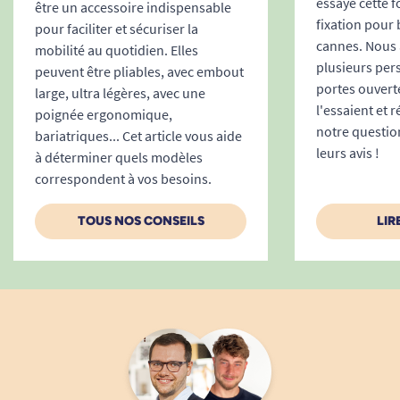
essayé cette f
être un accessoire indispensable
fixation pour 
pour faciliter et sécuriser la
cannes. Nous a
mobilité au quotidien. Elles
plusieurs per
peuvent être pliables, avec embout
portes ouvert
large, ultra légères, avec une
l'essaient et 
poignée ergonomique,
notre questio
bariatriques... Cet article vous aide
leurs avis !
à déterminer quels modèles
correspondent à vos besoins.
TOUS NOS CONSEILS
LIR