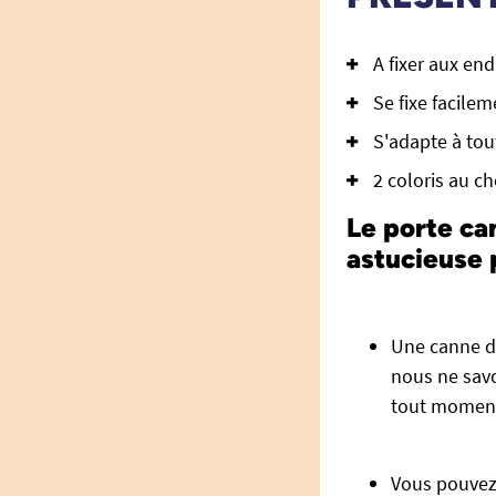
A fixer aux en
Se fixe facile
S'adapte à tou
2 coloris au ch
Le porte ca
astucieuse 
Une canne de
nous ne savo
tout moment 
Vous pouvez 