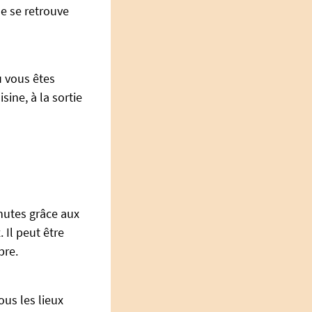
ne se retrouve
ù vous êtes
sine, à la sortie
nutes grâce aux
x.
Il peut être
pre.
us les lieux