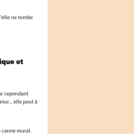
qu'elle ne tombe
ique et
eur cependant
ur... elle peut à
e canne mural.