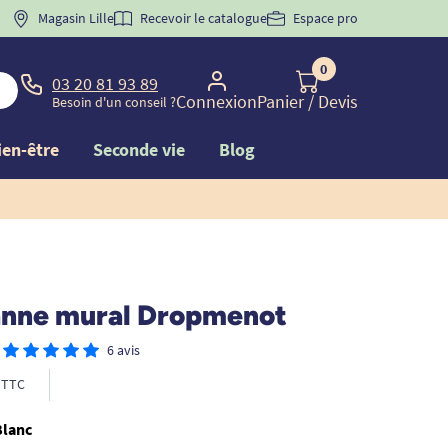
 "
BIENVENUE
Magasin Lille
" pour
la 1ère commande d'incontinence
Recevoir le catalogue
Espace pro
0
03 20 81 93 89
Connexion
Panier
/ Devis
Besoin d'un conseil ?
ien-être
Seconde vie
Blog
anne mural Dropmenot
6 avis
TTC
Blanc