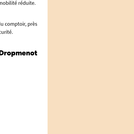
obilité réduite.
 du comptoir, près
urité.
l Dropmenot