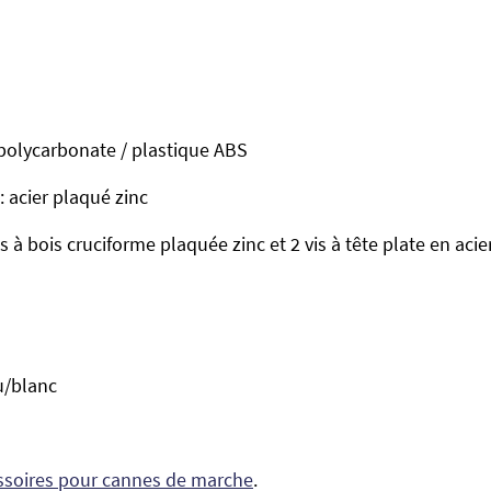
: polycarbonate / plastique ABS
: acier plaqué zinc
is à bois cruciforme plaquée zinc et 2 vis à tête plate en aci
u/blanc
essoires pour cannes de marche
.