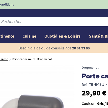
conditions
-10%
avec le code
ntinence
Cuisine
Quotidien & Loisirs
Santé & B
Besoin d'aide ou de conseils ?
03 20 81 93 89
marche
Porte canne mural Dropmenot
Dropmenot
Porte c
Ref : TE-4948-1
•
29,90 €
Couleur :
Gris / 