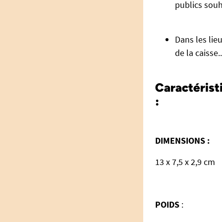
publics souh
Dans les lie
de la caisse.
Caractérist
:
DIMENSIONS :
13 x 7,5 x 2,9 cm
POIDS
: