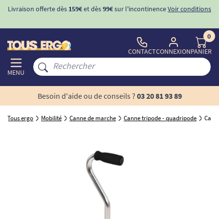
Livraison offerte dès
159€
et dès
99€
sur l'incontinence
Voir conditions
0
CONTACT
CONNEXION
PANIER
MENU
Besoin d'aide ou de conseils ?
03 20 81 93 89
Tous ergo
Mobilité
Canne de marche
Canne tripode - quadripode
Canne