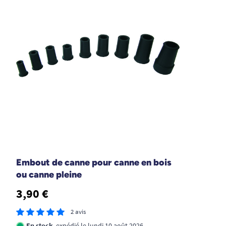
L. Valérie
17/08/2025
Bien
M. Sylvain
16/06/2025
Pratique et bien adaptée
R. Sabine
Embout de canne pour canne en bois
ou canne pleine
06/03/2025
Très bon produit, répondant bien à l'usage attendu
3,90 €
G. Michel
2 avis
En stock
, expédié le lundi 10 août 2026