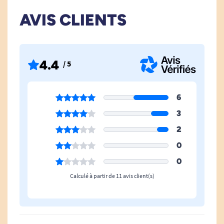
AVIS CLIENTS
Retrouvez nos cannes de marche.
4.4
/ 5
6
3
2
0
0
Calculé à partir de 11 avis client(s)