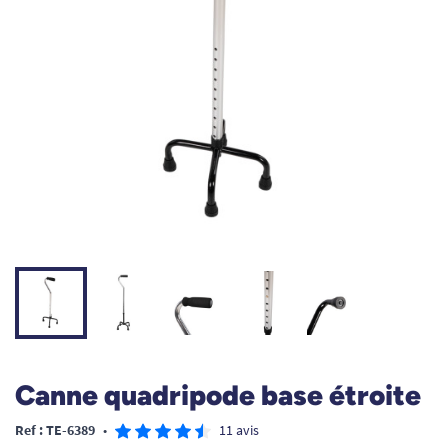
Canne quadripode base étroite
Ref : TE-6389
•
11 avis