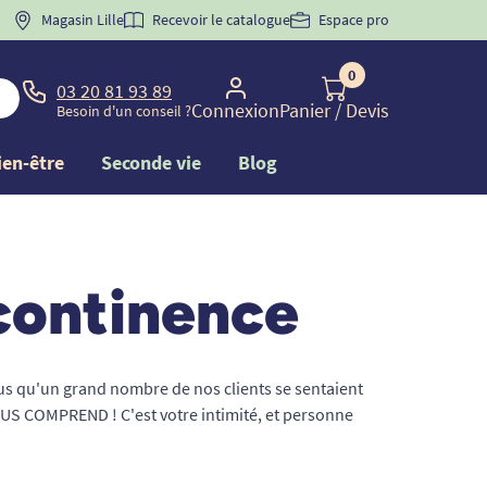
 "
BIENVENUE
Magasin Lille
" pour
la 1ère commande d'incontinence
Recevoir le catalogue
Espace pro
0
03 20 81 93 89
Connexion
Panier
/ Devis
Besoin d'un conseil ?
ien-être
Seconde vie
Blog
ncontinence
s qu'un grand nombre de nos clients se sentaient
VOUS COMPREND ! C'est votre intimité, et personne