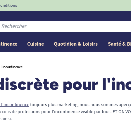
conditions
-10%
avec le code
ntinence
Cuisine
Quotidien & Loisirs
Santé & B
 l'incontinence
discrète pour l'i
 l'incontinence
toujours plus marketing, nous nous sommes aperçu
un colis de protections pour l'incontinence visible par tous. ET ON 
 ainsi.