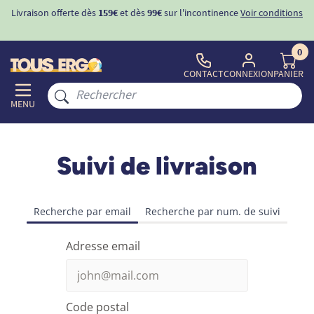
Livraison offerte dès
159€
et dès
99€
sur l'incontinence
Voir conditions
0
CONTACT
CONNEXION
PANIER
MENU
Suivi de livraison
Recherche par email
Recherche par num. de suivi
Adresse email
Code postal