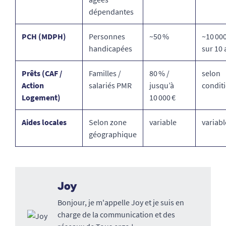
dépendantes
PCH (MDPH)
Personnes
~50 %
~10 000
handicapées
sur 10 
Prêts (CAF /
Familles /
80 % /
selon
Action
salariés PMR
jusqu’à
condit
Logement)
10 000 €
Aides locales​
Selon zone
variable
variabl
géographique
Joy
Bonjour, je m'appelle Joy et je suis en
charge de la communication et des