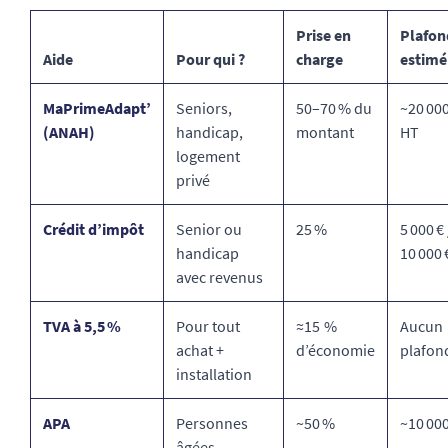
Prise en
Plafon
Aide
Pour qui ?
charge
estimé
MaPrimeAdapt’
Seniors,
50–70 % du
~20 000
(ANAH)
handicap,
montant
HT
logement
privé
Crédit d’impôt
Senior ou
25 %
5 000 € 
handicap
10 000 
avec revenus
TVA à 5,5 %
Pour tout
≈15 %
Aucun
achat +
d’économie
plafon
installation
APA
Personnes
~50 %
~10 000
âgées