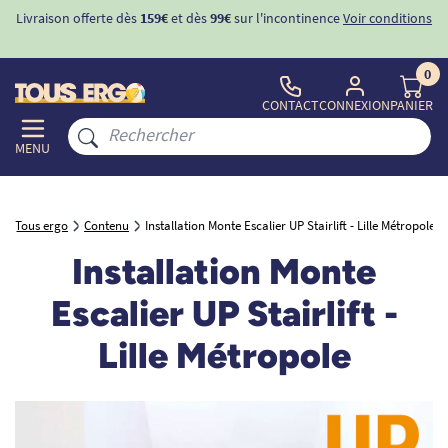
ons
-10%
avec le code "
BIENVENUE
" pour
la 1ère commande
d'incontinence
0
CONTACT
CONNEXION
PANIER
MENU
Tous ergo
Contenu
Installation Monte Escalier UP Stairlift - Lille Métropole
Installation Monte
Escalier UP Stairlift -
Lille Métropole