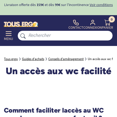
Livraison offerte dès
159€
et dès
99€
sur l'incontinence
Voir conditions
0
CONTACT
CONNEXION
PANIER
MENU
Tous ergo
Guides d'achats
Conseils d'aménagement
Un accès aux wc facil
Un accès aux wc facilité
Comment faciliter laccès au WC