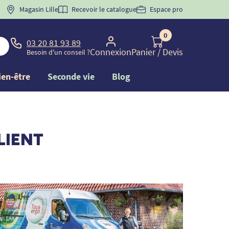
 "
BIENVENUE
Magasin Lille
" pour
la 1ère commande d'incontinence
Recevoir le catalogue
Espace pro
0
03 20 81 93 89
Connexion
Panier
/ Devis
Besoin d'un conseil ?
ien-être
Seconde vie
Blog
LIENT