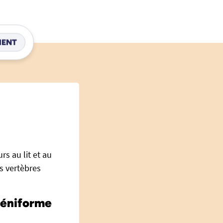
IENT
rs au lit et au
es vertèbres
réniforme