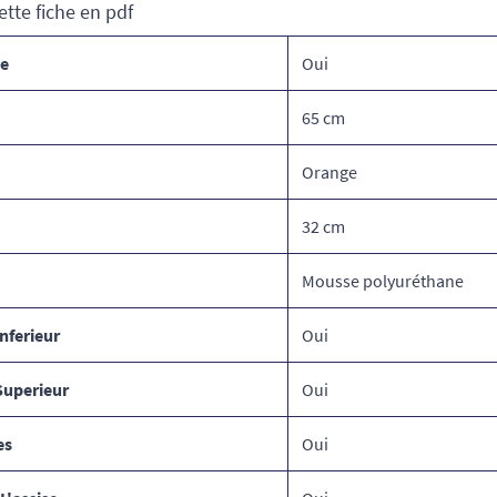
ette fiche en pdf
ce
Oui
65 cm
Orange
32 cm
Mousse polyuréthane
nferieur
Oui
Superieur
Oui
es
Oui