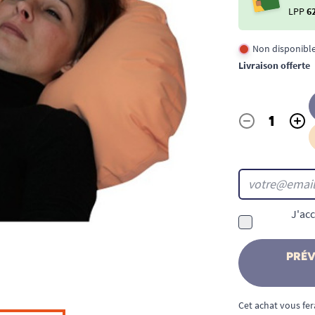
LPP
6
Non disponibl
Livraison offerte
-
+
Quantité
J'acc
PRÉV
Cet achat vous fer