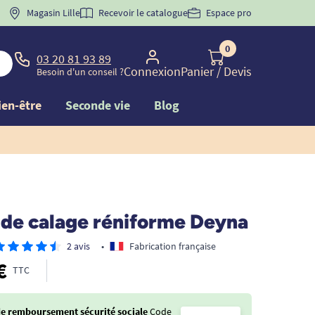
 "
BIENVENUE
Magasin Lille
" pour
la 1ère commande d'incontinence
Recevoir le catalogue
Espace pro
0
03 20 81 93 89
Connexion
Panier
/ Devis
Besoin d'un conseil ?
ien-être
Seconde vie
Blog
 de calage réniforme Deyna
2 avis
•
Fabrication française
€
TTC
de remboursement sécurité sociale
Code