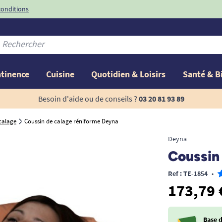
conditions
-10%
avec le code
ntinence
Cuisine
Quotidien & Loisirs
Santé & B
Besoin d'aide ou de conseils ?
03 20 81 93 89
calage
Coussin de calage réniforme Deyna
Deyna
Coussin
Ref : TE-1854
•
173,79 
Base 