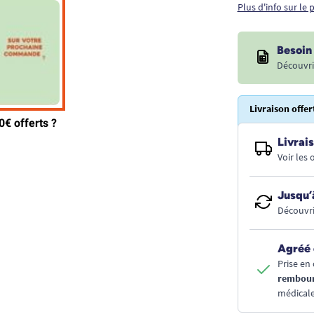
Plus d'info sur le
Besoin 
Découvri
Livraison offer
Livrais
Voir les
Jusqu’
Découvri
Agréé 
Prise en 
rembou
médicale