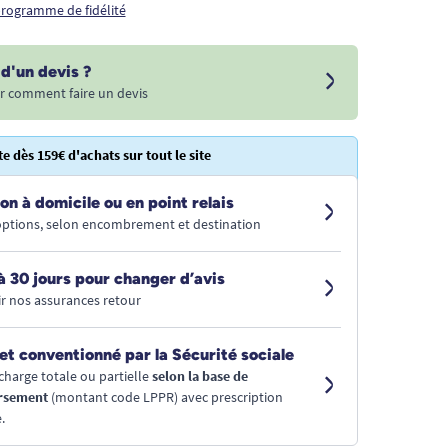
 programme de fidélité
d'un devis ?
r comment faire un devis
te dès 159€ d'achats sur tout le site
on à domicile ou en point relais
 options, selon encombrement et destination
à 30 jours pour changer d’avis
r nos assurances retour
et conventionné par la Sécurité sociale
charge totale ou partielle
selon la base de
rsement
(montant code LPPR) avec prescription
.