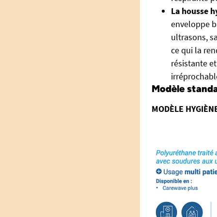
La housse h
enveloppe bé
ultrasons, s
ce qui la re
résistante e
irréprochabl
Modèle standa
MODÈLE HYGIÈNE