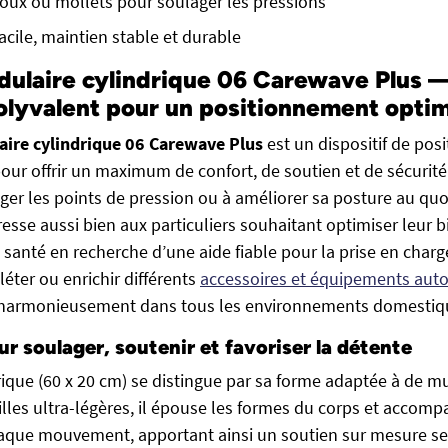
oux ou mollets pour soulager les pressions
acile, maintien stable et durable
ulaire cylindrique 06 Carewave Plus —
olyvalent pour un positionnement optim
aire cylindrique 06 Carewave Plus
est un dispositif de po
pour offrir un maximum de confort, de soutien et de sécurit
ger les points de pression ou à améliorer sa posture au quo
dresse aussi bien aux particuliers souhaitant optimiser leur 
 santé en recherche d’une aide fiable pour la prise en charg
ter ou enrichir différents
accessoires et équipements autou
e harmonieusement dans tous les environnements domestiq
r soulager, soutenir et favoriser la détente
rique (60 x 20 cm) se distingue par sa forme adaptée à de mu
lles ultra-légères, il épouse les formes du corps et accom
aque mouvement, apportant ainsi un soutien sur mesure sel