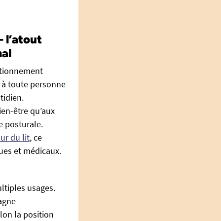
 l’atout
al
sitionnement
é à toute personne
tidien.
bien-être qu’aux
e posturale.
r du lit
, ce
ues et médicaux.
ltiples usages.
pagne
on la position