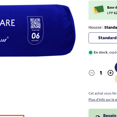
Base 
LPP
6
Housse :
Standa
Standard
En stock
, expé
-
+
Quantité
Cet achat vous fer
Plus d'info sur le
Besoin 