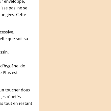
eur enveloppe,
isse pas, ne se
olongées. Cette
cessive.
lle que soit sa
ssin.
 d’hygiène, de
e Plus est
e un toucher doux
ages répétés
es tout en restant