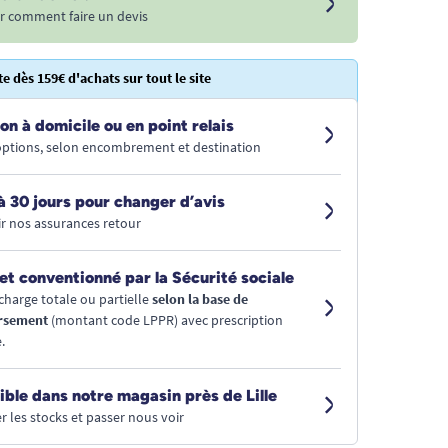
r comment faire un devis
te dès 159€ d'achats sur tout le site
on à domicile ou en point relais
 options, selon encombrement et destination
à 30 jours pour changer d’avis
r nos assurances retour
et conventionné par la Sécurité sociale
charge totale ou partielle
selon la base de
rsement
(montant code LPPR) avec prescription
.
ible dans notre magasin près de Lille
r les stocks et passer nous voir