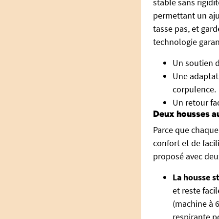
stable sans rigidi
permettant un aju
tasse pas, et gard
technologie garant
Un soutien d
Une adaptati
corpulence.
Un retour fac
Deux housses au
Parce que chaque 
confort et de faci
proposé avec deux
La housse s
et reste faci
(machine à 6
respirante p