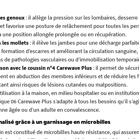
les genoux
: il allège la pression sur les lombaires, desserre
et favorise une posture de relâchement pour toutes les pe
à une position allongée prolongée ou en récupération.
s les mollets
: il élève les jambes pour une décharge parfait
 formation d’escarres et améliorant la circulation sanguine,
s de pathologies vasculaires ou d’immobilisation temporair
son avec le coussin n°4 Carewave Plus
: il permet de sécuri
nt en abduction des membres inférieurs et de réduire les fr
tant ainsi risques de lésions cutanées ou malpositions.
lisation à la maison, en milieu hospitalier ou en institution
que 06 Carewave Plus s’adapte à tous les besoins qu’il s’ag
onne âgée ou d’un adulte en convalescence.
alisé grâce à un garnissage en microbilles
n est constitué de microbilles haute résistance, qui assure