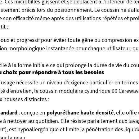
té. Ces microbilles glissent et se déplacent à l’intérieur de l
stement précis lors du positionnement. Le coussin ne s’affa
e son efficacité même après des utilisations répétées et pr
it :
oux et progressif pour éviter toute gêne ou compression ex
on morphologique instantanée pour chaque utilisateur, que
ile à la forme initiale ce qui prolonge la durée de vie du cou
 choix pour répondre à tous les besoins
usage nécessite un niveau d’exigence particulier en termes
lité d’entretien, le coussin modulaire cylindrique 06 Carewav
 housses distinctes :
tandard
: conçue en
polyuréthane haute densité
, elle offr
le à nettoyer au quotidien. Elle résiste parfaitement aux lav
0°), est hypoallergénique et limite la pénétration des liquid
our la peau.