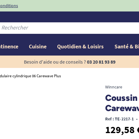
conditions
-10%
avec le code
ntinence
Cuisine
Quotidien & Loisirs
Santé & B
Besoin d'aide ou de conseils ?
03 20 81 93 89
ulaire cylindrique 06 Carewave Plus
Winncare
Coussin
Carewav
Ref : TE-2217-1
•
129,58 