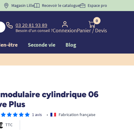
 "
BIENVENUE
Magasin Lille
" pour
la 1ère commande d'incontinence
Recevoir le catalogue
Espace pro
0
03 20 81 93 89
Connexion
Panier
/ Devis
Besoin d'un conseil ?
ien-être
Seconde vie
Blog
 modulaire cylindrique 06
e Plus
1 avis
•
Fabrication française
€
TTC