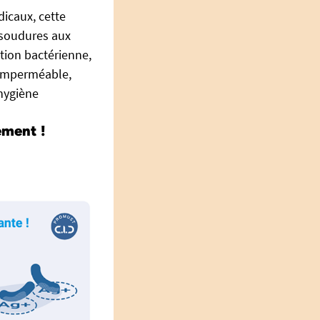
icaux, cette
 soudures aux
tion bactérienne,
. Imperméable,
 hygiène
ement !