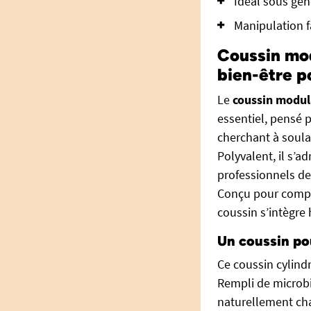
Idéal sous gen
Manipulation f
Coussin mod
bien-être p
Le
coussin modul
essentiel, pensé 
cherchant à soula
Polyvalent, il s’a
professionnels de
Conçu pour complé
coussin s’intègr
Un coussin pou
Ce coussin cylind
Rempli de microbi
naturellement ch