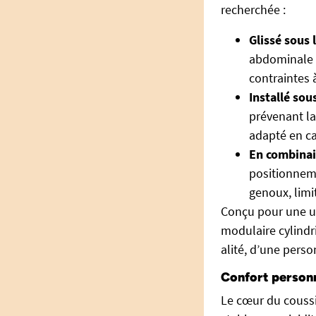
recherchée :
Glissé sous 
abdominale 
contraintes 
Installé sou
prévenant la
adapté en ca
En combinai
positionneme
genoux, limi
Conçu pour une uti
modulaire cylindri
alité, d’une pers
Confort personn
Le cœur du coussi