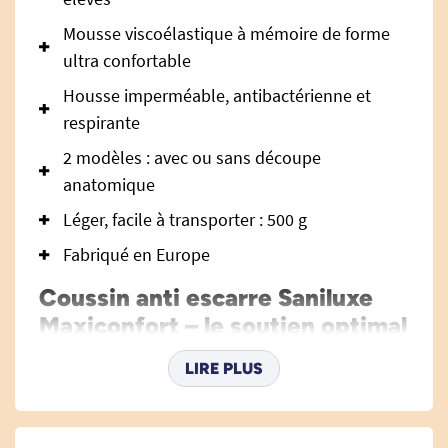
Mousse viscoélastique à mémoire de forme
ultra confortable
Housse imperméable, antibactérienne et
respirante
2 modèles : avec ou sans découpe
anatomique
Léger, facile à transporter : 500 g
Fabriqué en Europe
Coussin anti escarre Saniluxe
Maxiconfort – le soutien optimal
pour prévenir l’apparition des
LIRE PLUS
escarres
Le coussin anti escarre Saniluxe Maxiconfort a
été spécifiquement conçu pour offrir un