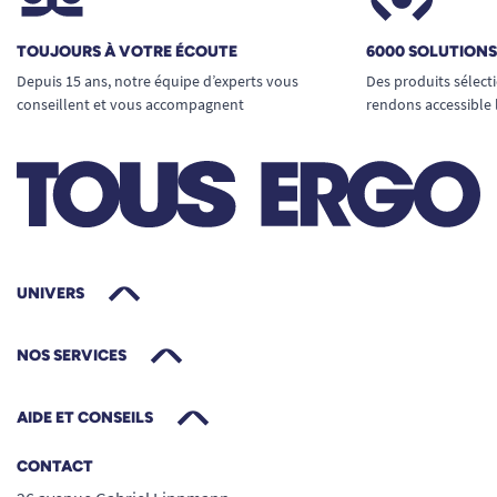
localisée (coccyx / périnée).
Stabilité renforcée
: la densité de la
TOUJOURS À VOTRE ÉCOUTE
6000 SOLUTION
mousse évite les déformations et assure un
Depuis 15 ans, notre équipe d’experts vous
Des produits sélect
maintien parfait même lors de transferts ou
conseillent et vous accompagnent
rendons accessible 
d’installations répétées.
Caractéristiques techniques
Dimensions
: 42 x 42 x 8 cm
Poids
: 500 g
Couleur
: noir
Composition ext.
: 60 % polyester, 40 %
UNIVERS
polyuréthane
Composition int.
: mousse viscoélastique,
NOS SERVICES
avec ajout de tatami-mousse de
polyuréthane (modèle à découpe)
AIDE ET CONSEILS
Entretien du coussin Saniluxe
Maxiconfort
CONTACT