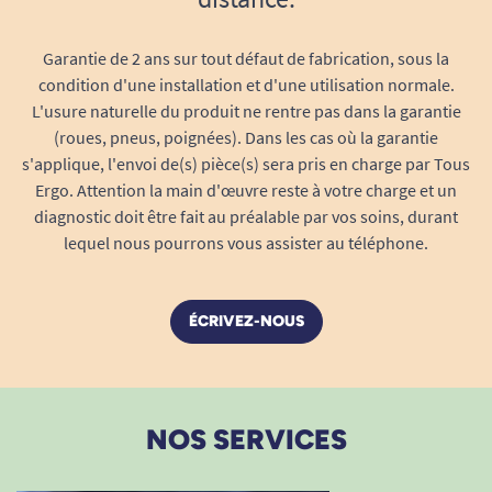
n'est pas suffisant pour apaiser sa souffrance.
Prévention active des escarres
: que ce
Cordialement
Garantie de 2 ans sur tout défaut de fabrication, sous la
soit en fauteuil, au bureau ou au domicile,
A. Anonymous
condition d'une installation et d'une utilisation normale.
sa conception évite l’apparition de
L'usure naturelle du produit ne rentre pas dans la garantie
rougeurs, d’irritations ou de lésions
Bonjour, Merci pour votre avis. Je suis sincèrement
(roues, pneus, poignées). Dans les cas où la garantie
cutanées dues à une immobilité prolongée.
navrée de lire que ce coussin n'ait pu soulager votre
s'applique, l'envoi de(s) pièce(s) sera pris en charge par Tous
Maman. J'espère que vous avez pu lui trouver une aide
Réduction significative des douleurs
:
Ergo. Attention la main d'œuvre reste à votre charge et un
qui lui apporte un réel soulagement... Belle journée,
l’effet mémoire de forme de la mousse
diagnostic doit être fait au préalable par vos soins, durant
L'équipe Tous ergo ☺️
allège la pression sur le bassin et le dos,
lequel nous pourrons vous assister au téléphone.
Tous Ergo
pour un soulagement dès l’installation et
tout au long de la journée.
ÉCRIVEZ-NOUS
Solution recommandée pour l’après-
1
2
3
épisiotomie
: la version avec découpe
favorise la décharge du périnée et du
coccyx, limitant l’inconfort lors de la
NOS SERVICES
cicatrisation ou en cas de points sensibles.
Confort adapté lors des déplacements
: