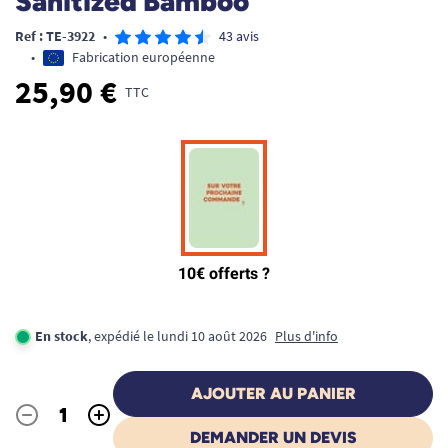
Sanitized Bamboo
Ref : TE-3922
•
43 avis
•
Fabrication européenne
25,90 €
TTC
En stock
, expédié le lundi 10 août 2026
Plus d'info
AJOUTER AU PANIER
-
+
Quantité
DEMANDER UN DEVIS