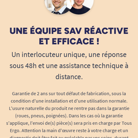
abrasifs).
Séchage en machine possible.
13/12/2024
Confort installation facile
UNE ÉQUIPE SAV RÉACTIVE
Ne pas utiliser de produits à base d'agents
ET EFFICACE !
R. C
blanchissants.
Un interlocuteur unique, une réponse
Ne pas repasser.
1
2
3
9
sous 48h et une assistance technique à
distance.
Voir toutes les talonnières.
Garantie de 2 ans sur tout défaut de fabrication, sous la
Voir tous les produits pour m'aider à apaiser les
condition d'une installation et d'une utilisation normale.
douleurs.
L'usure naturelle du produit ne rentre pas dans la garantie
Voir tous les produits pour m'aider à soigner.
(roues, pneus, poignées). Dans les cas où la garantie
s'applique, l'envoi de(s) pièce(s) sera pris en charge par Tous
Voir tous les produits pour m'aider à éviter les
Ergo. Attention la main d'œuvre reste à votre charge et un
escarres.
diagnostic doit être fait au préalable par vos soins, durant