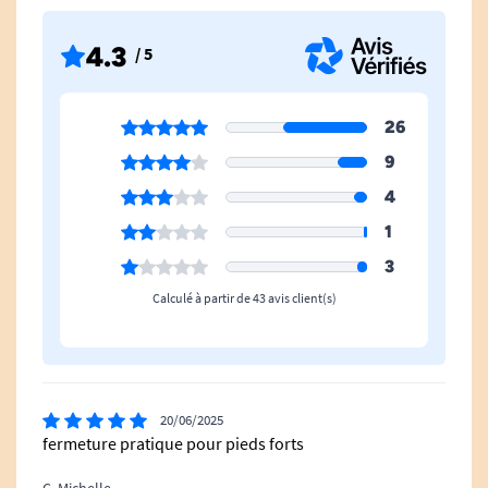
antiacariens, antibactériens et antifongiques. Les
sensations d'humidité, de chaleur et de bruit dû
4.3
/ 5
aux frottements sont également limitées.
26
DIMENSIONS :
9
4
10 x 15 x 17 cm.
1
3
POIDS :
Calculé à partir de 43 avis client(s)
100 g.
20/06/2025
COULEUR :
fermeture pratique pour pieds forts
Bleu.