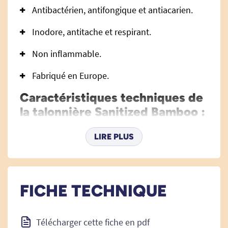
Antibactérien, antifongique et antiacarien.
Inodore, antitache et respirant.
Non inflammable.
Fabriqué en Europe.
Caractéristiques techniques de
la talonnière Sanitized Bamboo :
LIRE PLUS
Les produits Saniluxe assurent un maximum de
confort et d'hygiène. Ils sont recommandés pour
les personnes devant rester dans la même
FICHE TECHNIQUE
position en permanence ou pour une période de
longue durée (les personnes en fauteuil,
alitées...).
Télécharger cette fiche en pdf