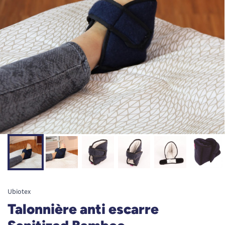
Ubiotex
Talonnière anti escarre