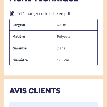
Composition :
Terlenka
/
65
% polyester,
35
% coton
Télécharger cette fiche en pdf
Noyau de mousse
Housse polyuréthane
Largeur
60 cm
Garantie :
Matière
Polyester
Garantie
2 ans
Garantie : 2 ans
Diamètre
12.5 cm
Voir tous les oreillers ergonomiques.
AVIS CLIENTS