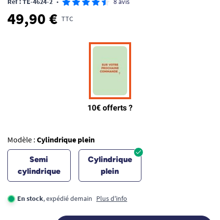
Ref : TE-4624-2
•
8 avis
49,90 €
TTC
Modèle :
Cylindrique plein
Semi
Cylindrique
cylindrique
plein
En stock
, expédié demain
Plus d'info