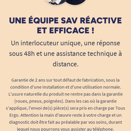
30/07/2020
Revêtement qui retient les poussières mais très bon
UNE ÉQUIPE SAV RÉACTIVE
produit
ET EFFICACE !
A. Anonymous
Un interlocuteur unique, une réponse
sous 48h et une assistance technique à
1
2
distance.
Garantie de 2 ans sur tout défaut de fabrication, sous la
condition d'une installation et d'une utilisation normale.
L'usure naturelle du produit ne rentre pas dans la garantie
(roues, pneus, poignées). Dans les cas où la garantie
s'applique, l'envoi de(s) pièce(s) sera pris en charge par Tous
Ergo. Attention la main d'œuvre reste à votre charge et un
diagnostic doit être fait au préalable par vos soins, durant
lequel nous pourrons vous assister au téléphone.