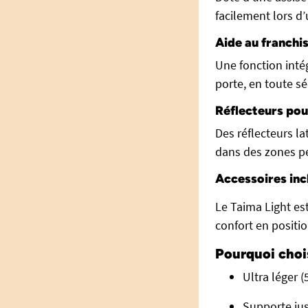
facilement lors d
Aide au franchi
Une fonction intég
porte, en toute sé
Réflecteurs pour
Des réflecteurs la
dans des zones pe
Accessoires inc
Le Taima Light est
confort en positi
Pourquoi choi
Ultra léger (
Supporte jus