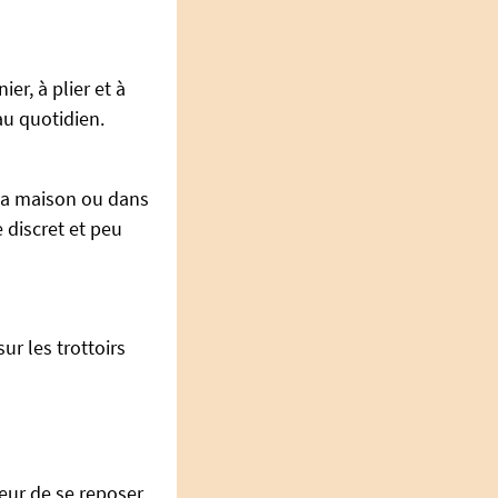
r, à plier et à
 au quotidien.
 la maison ou dans
te discret et peu
ur les trottoirs
ateur de se reposer