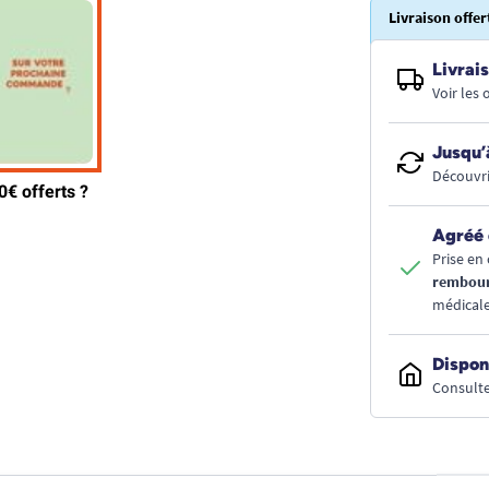
Livraison offer
Livrais
Voir les
Jusqu’
Découvri
Agréé 
Prise en 
rembou
médicale
Dispon
Consulte