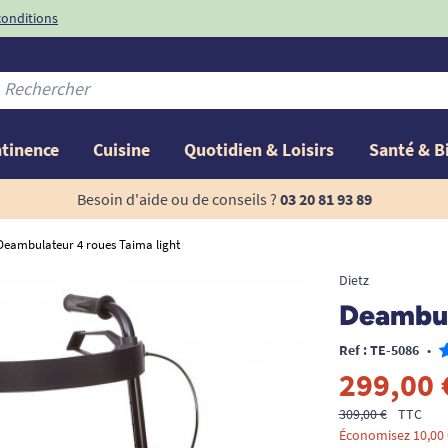
conditions
-10%
avec le code
ntinence
Cuisine
Quotidien & Loisirs
Santé & B
Besoin d'aide ou de conseils ?
03 20 81 93 89
Deambulateur 4 roues Taima light
Dietz
Deambul
Ref : TE-5086
•
299,00 
309,00 €
TTC
Économisez 10,00 