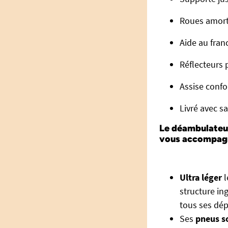
Roues amorti
Aide au fran
Réflecteurs 
Assise confo
Livré avec s
Le déambulateur
vous accompagn
Ultra léger
l
structure in
tous ses dép
Ses
pneus s