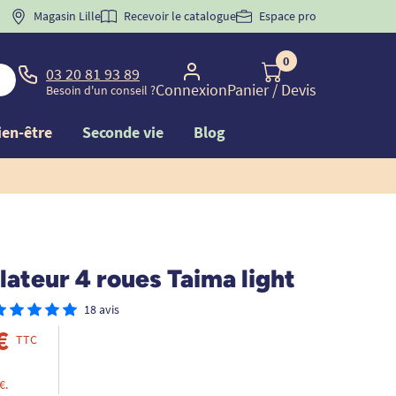
 "
BIENVENUE
Magasin Lille
" pour
la 1ère commande d'incontinence
Recevoir le catalogue
Espace pro
0
03 20 81 93 89
Connexion
Panier
/ Devis
Besoin d'un conseil ?
ien-être
Seconde vie
Blog
ateur 4 roues Taima light
18 avis
€
TTC
€.