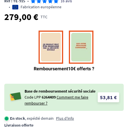
Ref : TE-915
•
16 avis
•
Fabrication européenne
279,00 €
TTC
Base de remboursement sécurité sociale
53,81 €
Code LPP
6264409
Comment me faire
rembourser ?
En stock
, expédié demain
Plus d'info
Livraison offerte