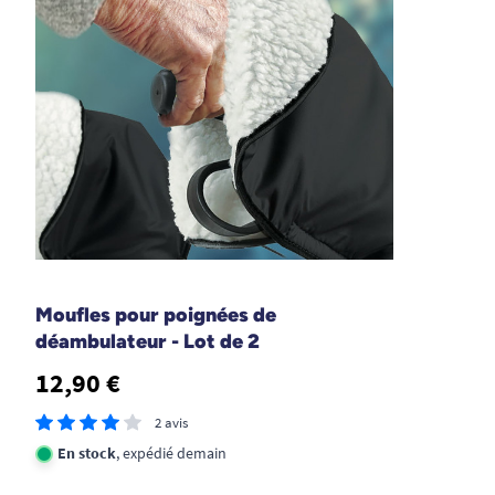
en année fabriqués outre Pyrénées Par une PMI.
A. Anonymous
07/10/2022
facile a emporter ma mère marche de mieux en mieux
je suis très contente de votre produit si j'ai besoin de
vous je ferais appel encore une fois
A. Anonymous
Moufles pour poignées de
déambulateur - Lot de 2
15/12/2020
Très maniable et léger, mais réglage des poignées un
12,90 €
peu bas, il faurait une position en plus
2 avis
A. Anonymous
En stock
, expédié demain