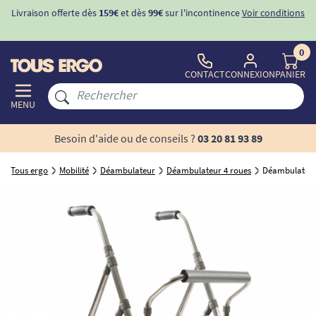
Livraison offerte dès
159€
et dès
99€
sur l'incontinence
Voir conditions
0
CONTACT
CONNEXION
PANIER
MENU
Besoin d'aide ou de conseils ?
03 20 81 93 89
Tous ergo
Mobilité
Déambulateur
Déambulateur 4 roues
Déambulateur