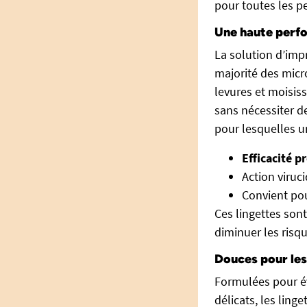
pour toutes les p
Une haute perf
La solution d’imp
majorité des micr
levures et moisis
sans nécessiter de
pour lesquelles u
Efficacité p
Action viruc
Convient pou
Ces lingettes son
diminuer les risq
Douces pour les 
Formulées pour évi
délicats, les lin