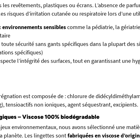
es revêtements, plastiques ou écrans. L’absence de parfum
es risques d’irritation cutanée ou respiratoire lors d’une util
x
environnements sensibles
comme la pédiatrie, la gériatrie
taire
n toute sécurité sans gants spécifiques dans la plupart des s
ations spécifiques)
specte l’intégrité des surfaces, tout en garantissant une hy
prégnation est composée de : chlorure de didécyldiméthyl
), tensioactifs non ioniques, agent séquestrant, excipients.
ogiques – Viscose 100% biodégradable
njeux environnementaux, nous avons sélectionné une matiè
a planète. Les lingettes sont
fabriquées en viscose d’origi