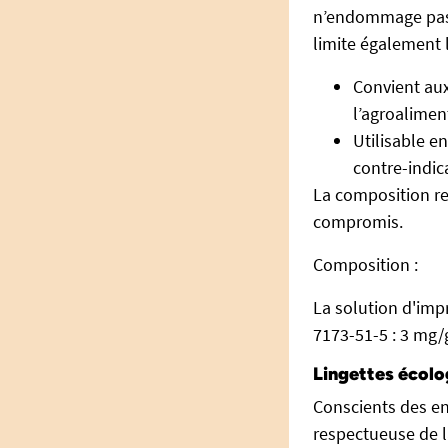
n’endommage pas l
limite également l
Convient au
l’agroalimen
Utilisable e
contre-indic
La composition re
compromis.
Composition :
La solution d'im
7173-51-5 : 3 mg/g
Lingettes écol
Conscients des e
respectueuse de l