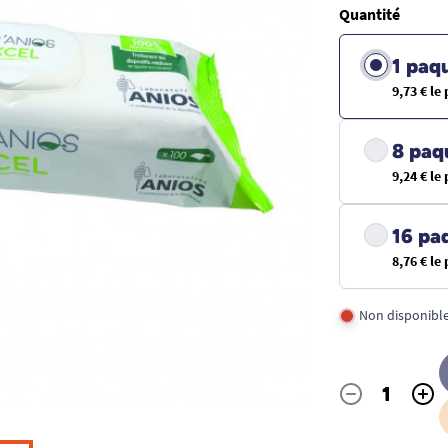
Quantité
1 paq
9,73 € le
8 paq
9,24 € le
16 pa
8,76 € le
Non disponibl
-
+
Quantité