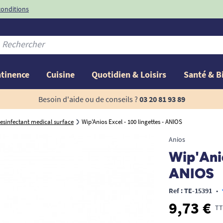
conditions
-10%
avec le code
ntinence
Cuisine
Quotidien & Loisirs
Santé & B
Besoin d'aide ou de conseils ?
03 20 81 93 89
esinfectant medical surface
Wip'Anios Excel - 100 lingettes - ANIOS
Anios
Wip'Anio
ANIOS
Ref : TE-15391
•
9,73 €
TT