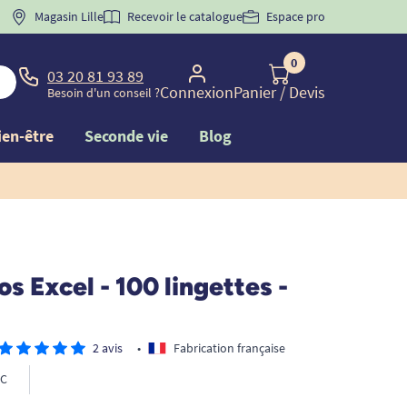
 "
BIENVENUE
Magasin Lille
" pour
la 1ère commande d'incontinence
Recevoir le catalogue
Espace pro
0
03 20 81 93 89
Connexion
Panier
/ Devis
Besoin d'un conseil ?
ien-être
Seconde vie
Blog
s Excel - 100 lingettes -
2 avis
•
Fabrication française
C