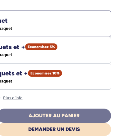
uet
 paquet
uets et +
Economisez 5%
 paquet
quets et +
Economisez 10%
 paquet
e
Plus d'info
AJOUTER AU PANIER
DEMANDER UN DEVIS