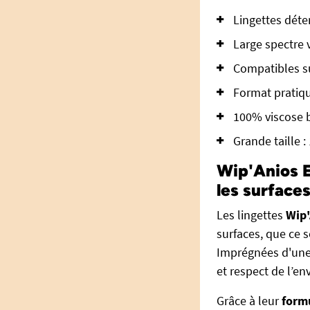
Lingettes déte
Large spectre v
Compatibles su
Format pratique
100% viscose 
Grande taille :
Wip'Anios E
les surface
Les lingettes
Wip'
surfaces, que ce 
Imprégnées d'une s
et respect de l’e
Grâce à leur
formu