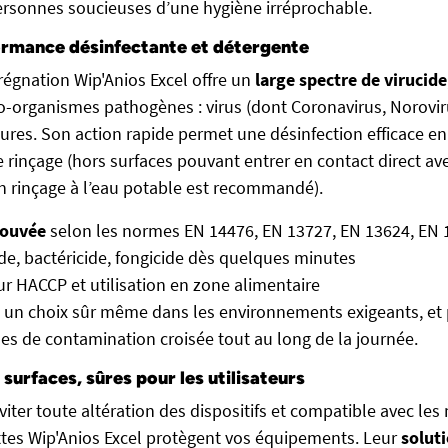
ersonnes soucieuses d’une hygiène irréprochable.
ormance désinfectante et détergente
régnation Wip'Anios Excel offre un
large spectre de virucide
o-organismes pathogènes : virus (dont Coronavirus, Noroviru
sures. Son action rapide permet une désinfection efficace en
 rinçage (hors surfaces pouvant entrer en contact direct ave
n rinçage à l’eau potable est recommandé).
rouvée
selon les normes EN 14476, EN 13727, EN 13624, EN 
ide, bactéricide, fongicide dès quelques minutes
r HACCP et utilisation en zone alimentaire
t un choix sûr même dans les environnements exigeants, et
ues de contamination croisée tout au long de la journée.
surfaces, sûres pour les utilisateurs
ter toute altération des dispositifs et compatible avec les
gettes Wip'Anios Excel protègent vos équipements. Leur
soluti