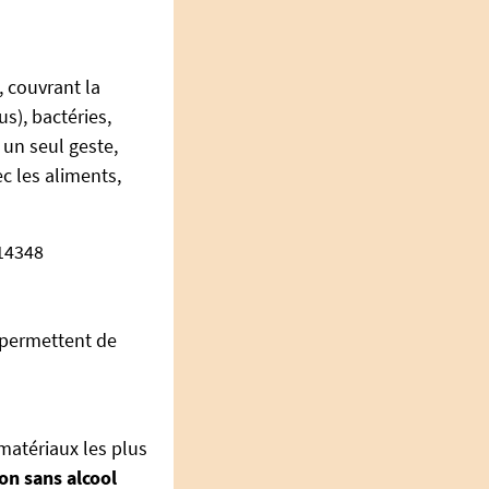
, couvrant la
s), bactéries,
 un seul geste,
c les aliments,
14348
 permettent de
 matériaux les plus
on sans alcool