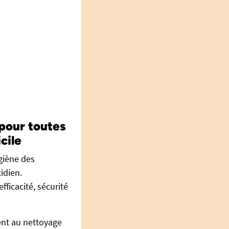
 pour toutes
cile
giène des
idien.
fficacité, sécurité
ent au nettoyage