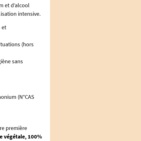
 et d’alcool
isation intensive.
 et
ituations (hors
giène sans
amonium (N°CAS
re première
ne végétale, 100%