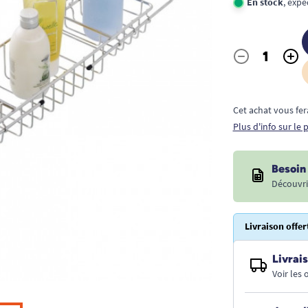
En stock
, expé
-
+
Quantité
Cet achat vous fer
Plus d'info sur le
Besoin 
Découvri
Livraison offer
Livrais
Voir les