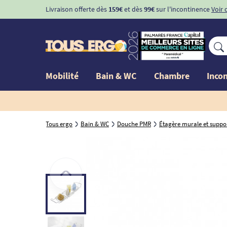
Livraison offerte dès
159€
et dès
99€
sur l'incontinence
Voir 
Mobilité
Bain & WC
Chambre
Inco
Tous ergo
Bain & WC
Douche PMR
Étagère murale et suppo