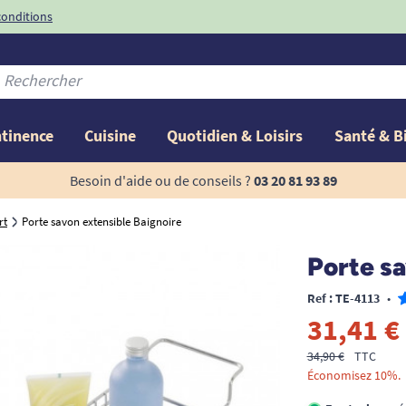
conditions
-10%
avec le code
ntinence
Cuisine
Quotidien & Loisirs
Santé & B
Besoin d'aide ou de conseils ?
03 20 81 93 89
rt
Porte savon extensible Baignoire
Porte sa
Ref : TE-4113
•
31,41 €
34,90 €
TTC
Économisez 10%.