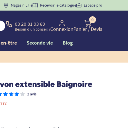
 "
BIENVENUE
Magasin Lille
" pour
la 1ère commande d'incontinence
Recevoir le catalogue
Espace pro
0
03 20 81 93 89
Connexion
Panier
/ Devis
Besoin d'un conseil ?
ien-être
Seconde vie
Blog
von extensible Baignoire
2 avis
TTC