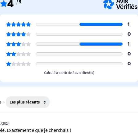
4
/ 5
1
0
1
0
0
Calculé à partir de 2 avis client(s)
s :
1/2024
ble. Exactement e que je cherchais !