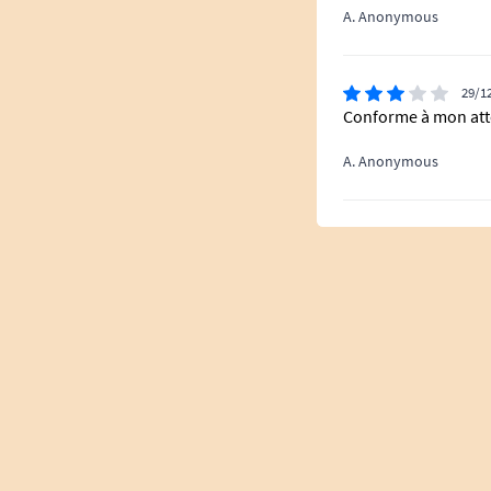
A. Anonymous
29/1
Conforme à mon att
A. Anonymous