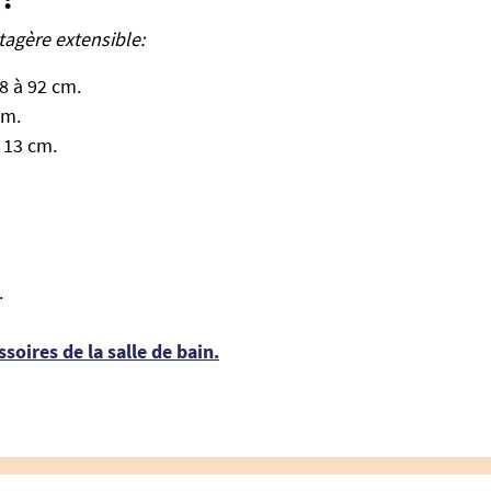
tagère extensible:
8 à 92 cm.
cm.
 13 cm.
.
ssoires de la salle de bain.