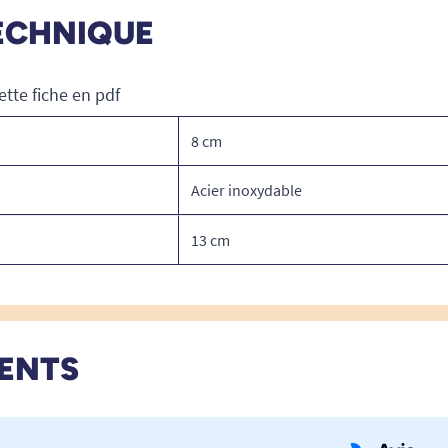
ECHNIQUE
ette fiche en pdf
8 cm
Acier inoxydable
13 cm
IENTS