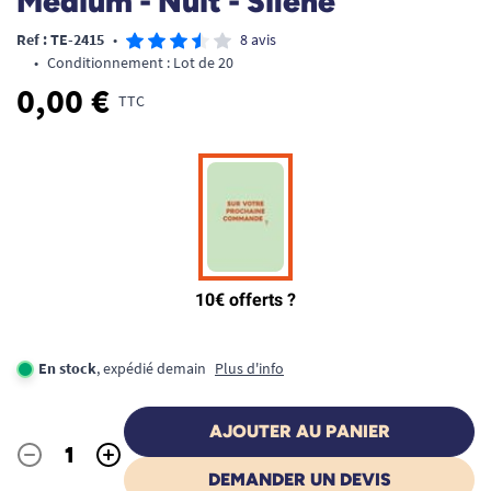
Medium - Nuit - Silène
Ref : TE-2415
•
8 avis
•
Conditionnement : Lot de 20
0,00 €
TTC
En stock
, expédié demain
Plus d'info
AJOUTER AU PANIER
-
+
Quantité
DEMANDER UN DEVIS