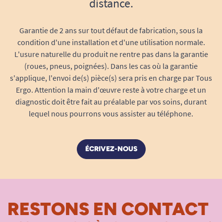
Discrétion absolue
distance.
: anti-bruit, anatomique
(épouse la silhouette), additifs anti-odeurs
intégrés.
Garantie de 2 ans sur tout défaut de fabrication, sous la
Robustesse professionnelle
: le textile est
condition d'une installation et d'une utilisation normale.
L'usure naturelle du produit ne rentre pas dans la garantie
étudié pour ne pas se déchirer même lors
(roues, pneus, poignées). Dans les cas où la garantie
des manipulations répétées.
s'applique, l'envoi de(s) pièce(s) sera pris en charge par Tous
Absorption optimale jour et surtout nuit
Ergo. Attention la main d'œuvre reste à votre charge et un
grâce au double tampon Silène
diagnostic doit être fait au préalable par vos soins, durant
La structure à
double tampon super-absorbant
lequel nous pourrons vous assister au téléphone.
permet à la fois une absorption ultra-rapide en
surface (pour un effet « peau sèche » immédiat)
et une rétention prolongée du liquide dans la
ÉCRIVEZ-NOUS
couche inférieure, afin de prévenir tout risque de
débordement, même en cas de mictions
abondantes.
RESTONS EN CONTACT
Sécurité maximale
: double barrière contre
les fuites, côté jambes et dos.