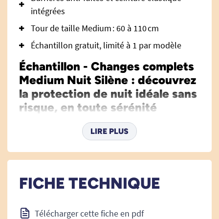
intégrées
Tour de taille Medium : 60 à 110 cm
Échantillon gratuit, limité à 1 par modèle
Échantillon - Changes complets
Medium Nuit Silène : découvrez
la protection de nuit idéale sans
risque, en toute sérénité
Les changes complets Silène Nuit permettent
LIRE PLUS
aux personnes souffrant d’incontinence de
retrouver une nuit paisible, sans compromis sur
la sécurité, la discrétion et le confort cutané.
Avec cet échantillon
gratuit
, testez la qualité
FICHE TECHNIQUE
Silène avant tout engagement, grâce à la
possibilité de commander jusqu’à 3 échantillons
Télécharger cette fiche en pdf
par panier (1 échantillon par modèle). Pour