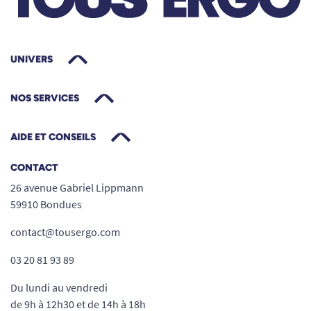
Pourquoi choisir l’échantillon Silène
Nuit Medium ?
Pour
tester gratuitement
la qualité,
UNIVERS
l’absorption, le confort et la tolérance
cutanée avant achat.
NOS SERVICES
Livraison
100 % discrète
, sans mention
visible du contenu du colis, sous 24/48 h.
AIDE ET CONSEILS
Jusqu’à 3 échantillons
différents par
commande pour comparer ou faire essayer
CONTACT
à vos proches.
26 avenue Gabriel Lippmann
Grâce aux conseils personnalisés de notre
59910 Bondues
équipe exclusive, faites le choix du modèle
contact@tousergo.com
vraiment adapté à vos besoins quotidiens.
Trouvez la taille idéale
03 20 81 93 89
Le change complet Silène Nuit existe en
Du lundi au vendredi
plusieurs tailles afin d’épouser au mieux chaque
de 9h à 12h30 et de 14h à 18h