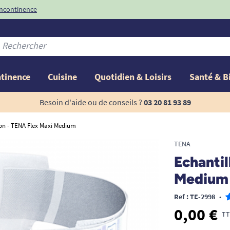
incontinence
ntinence
Cuisine
Quotidien & Loisirs
Santé & B
Besoin d'aide ou de conseils ?
03 20 81 93 89
lon - TENA Flex Maxi Medium
TENA
Echantil
Medium
Ref : TE-2998
•
0,00 €
TT