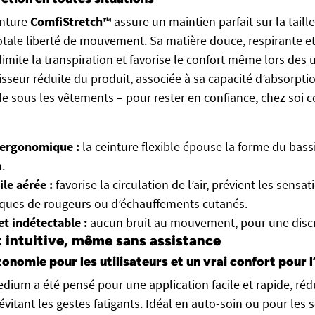
inture
ComfiStretch™
assure un maintien parfait sur la taill
tale liberté de mouvement. Sa matière douce, respirante e
limite la transpiration et favorise le confort même lors des u
sseur réduite du produit, associée à sa capacité d’absorptio
le sous les vêtements – pour rester en confiance, chez soi
 ergonomique :
la ceinture flexible épouse la forme du bassin
.
ile aérée :
favorise la circulation de l’air, prévient les sensat
isques de rougeurs ou d’échauffements cutanés.
et indétectable :
aucun bruit au mouvement, pour une discré
t intuitive, même sans assistance
tonomie pour les utilisateurs et un vrai confort pour l
dium a été pensé pour une application facile et rapide, réd
vitant les gestes fatigants. Idéal en auto-soin ou pour les s