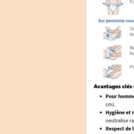
Avantages clés
Pour homme
cm).
Hygiène et n
neutralise r
Respect de l