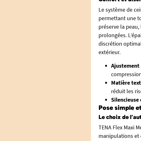
Le système de ce
permettant une to
préserve la peau, 
prolongées. L’épai
discrétion optima
extérieur.
Ajustement
compression
Matière text
réduit les r
Silencieuse 
Pose simple e
Le choix de l’au
TENA Flex Maxi Me
manipulations et é