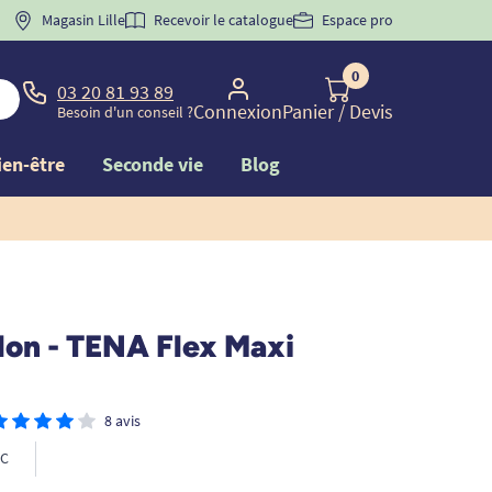
Magasin Lille
Recevoir le catalogue
Espace pro
0
03 20 81 93 89
Connexion
Panier
/ Devis
Besoin d'un conseil ?
ien-être
Seconde vie
Blog
lon - TENA Flex Maxi
8 avis
C