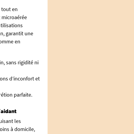
e tout en
t microaérée
tilisations
n, garantit une
 comme en
, sans rigidité ni
ions d’inconfort et
tion parfaite.
’aidant
uisant les
oins à domicile,