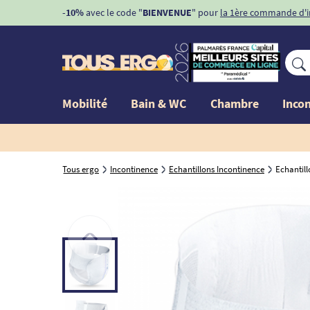
-10%
avec le code "
BIENVENUE
" pour
la 1ère commande d'
Mobilité
Bain & WC
Chambre
Inco
Tous ergo
Incontinence
Echantillons Incontinence
Echantil