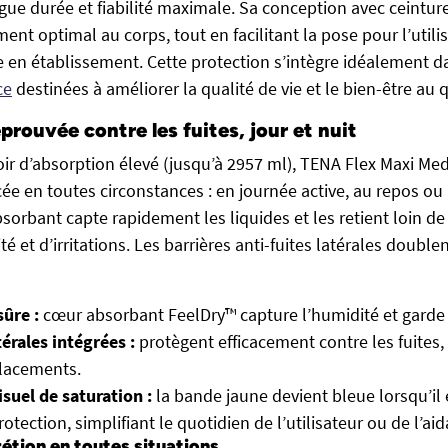
ngue durée et fiabilité maximale. Sa conception avec ceint
nt optimal au corps, tout en facilitant la pose pour l’utilis
en établissement. Cette protection s’intègre idéalement 
ce
destinées à améliorer la qualité de vie et le bien-être au 
prouvée contre les fuites, jour et nuit
ir d’absorption élevé (jusqu’à 2957 ml), TENA Flex Maxi Me
ée en toutes circonstances : en journée active, au repos ou 
orbant capte rapidement les liquides et les retient loin de 
é et d’irritations. Les barrières anti-fuites latérales doublen
ûre :
cœur absorbant FeelDry™ capture l’humidité et garde 
térales intégrées :
protègent efficacement contre les fuites
placements.
isuel de saturation :
la bande jaune devient bleue lorsqu’il
otection, simplifiant le quotidien de l’utilisateur ou de l’aid
étion en toutes situations