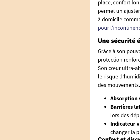
place, confort lo
permet un ajusteme
à domicile comme 
pour l'incontinen
Une sécurité é
Grâce à son pouvo
protection renforc
Son cœur ultra-abs
le risque d’humidit
des mouvements.
Absorption s
Barrières la
lors des dé
Indicateur v
changer la pr
Confort et discr