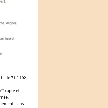
taille 71 à 102
r™ capte et
rnée.
quement, sans