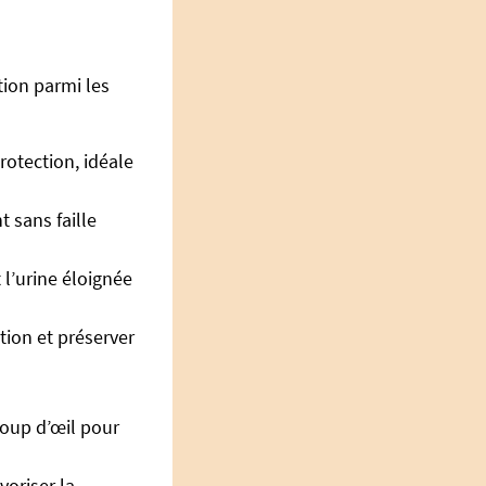
tion parmi les
rotection, idéale
t sans faille
 l’urine éloignée
tion et préserver
coup d’œil pour
voriser la