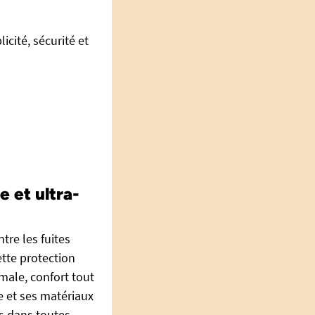
licité, sécurité et
 et ultra-
tre les fuites
ette protection
male, confort tout
e et ses matériaux
s dans toutes