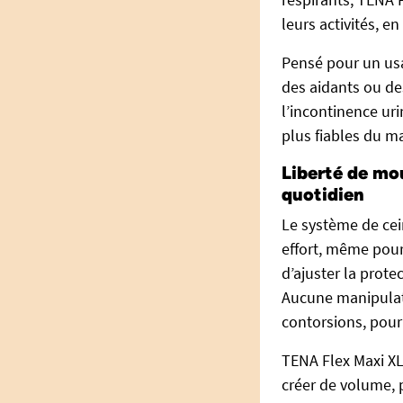
leurs activités, e
Pensé pour un usa
des aidants ou des
l’incontinence urin
plus fiables du m
Liberté de mou
quotidien
Le système de ce
effort, même pour 
d’ajuster la prote
Aucune manipulati
contorsions, pour 
TENA Flex Maxi XL
créer de volume, 