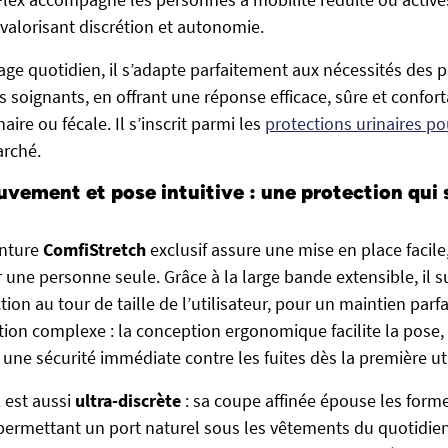
n valorisant discrétion et autonomie.
ge quotidien, il s’adapte parfaitement aux nécessités des 
 soignants, en offrant une réponse efficace, sûre et confort
aire ou fécale. Il s’inscrit parmi les
protections urinaires po
arché.
vement et pose intuitive : une protection qui s
inture
ComfiStretch
exclusif assure une mise en place facile
une personne seule. Grâce à la large bande extensible, il suff
ction au tour de taille de l’utilisateur, pour un maintien par
on complexe : la conception ergonomique facilite la pose, 
une sécurité immédiate contre les fuites dès la première uti
 est aussi
ultra-discrète
: sa coupe affinée épouse les form
permettant un port naturel sous les vêtements du quotidien