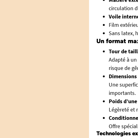
circulation de
Voile intern
Film extérie
Sans latex, 
Un format maxi
Tour de tail
Adapté à un 
risque de g
Dimensions 
Une superfi
importants.
Poids d’une 
Légèreté et 
Conditionne
Offre spécial
Technologies ex