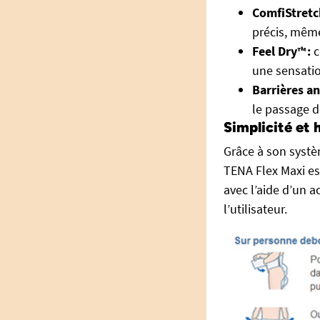
ComfiStretch
précis, même
Feel Dry™ :
c
une sensati
Barrières an
le passage de
Simplicité et h
Grâce à son systèm
TENA Flex Maxi es
avec l’aide d’un a
l’utilisateur.