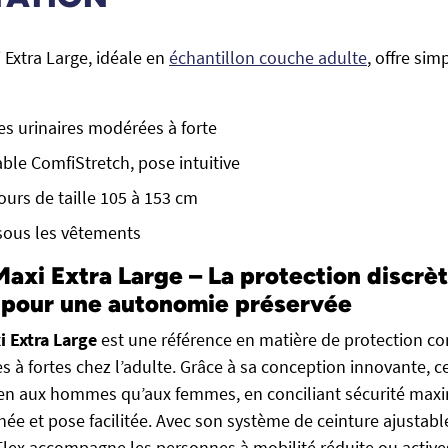
 Extra Large, idéale en
échantillon couche adulte
, offre simp
tes urinaires modérées à forte
able ComfiStretch, pose intuitive
ours de taille 105 à 153 cm
 sous les vêtements
axi Extra Large – La protection discrète
 pour une autonomie préservée
i Extra Large
est une référence en matière de protection con
 à fortes chez l’adulte. Grâce à sa conception innovante, c
ien aux hommes qu’aux femmes, en conciliant sécurité maxi
née et pose facilitée. Avec son système de ceinture ajustabl
Flex accompagne les personnes à mobilité réduite ou active