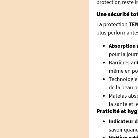
protection reste i
Une sécurité to
La protection
TEN
plus performante
Absorption 
pour la jour
Barrières ant
même en posi
Technologi
de la peau p
Matelas abso
la santé et l
Praticité et hy
Indicateur 
savoir quand
Matière ext