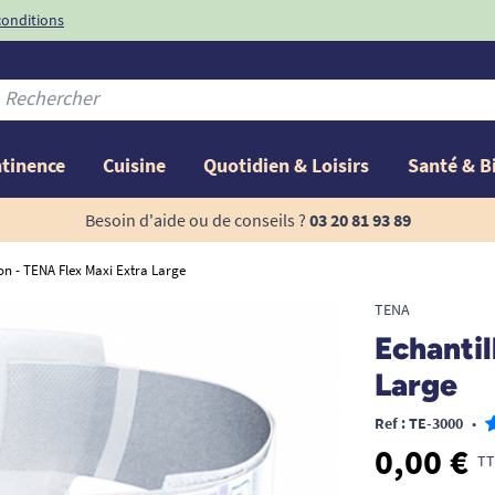
conditions
-10%
avec le code
ntinence
Cuisine
Quotidien & Loisirs
Santé & B
Besoin d'aide ou de conseils ?
03 20 81 93 89
on - TENA Flex Maxi Extra Large
TENA
Echantil
Large
Ref : TE-3000
•
0,00 €
TT