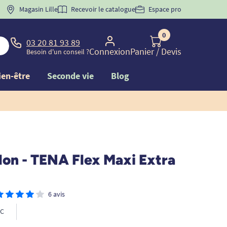
 "
BIENVENUE
Magasin Lille
" pour
la 1ère commande d'incontinence
Recevoir le catalogue
Espace pro
0
03 20 81 93 89
Connexion
Panier
/ Devis
Besoin d'un conseil ?
ien-être
Seconde vie
Blog
lon - TENA Flex Maxi Extra
6 avis
C