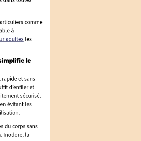
particuliers comme
able à
ur adultes
les
implifie le
, rapide et sans
it d’enfiler et
faitement sécurisé.
en évitant les
lisation.
es du corps sans
. Inodore, la