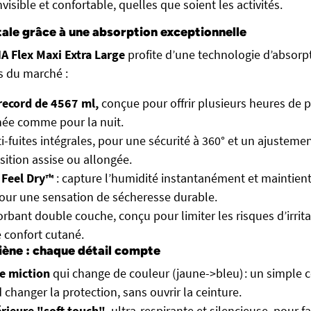
nvisible et confortable, quelles que soient les activités.
tale grâce à une absorption exceptionnelle
A Flex Maxi Extra Large
profite d’une technologie d’absorp
s du marché :
record de 4567 ml,
conçue pour offrir plusieurs heures de p
née comme pour la nuit.
i-fuites intégrales, pour une sécurité à 360° et un ajustemen
tion assise ou allongée.
e
Feel Dry™
: capture l’humidité instantanément et maintient
our une sensation de sécheresse durable.
rbant double couche, conçu pour limiter les risques d’irrita
e confort cutané.
giène : chaque détail compte
de miction
qui change de couleur (jaune->bleu) : un simple 
 changer la protection, sans ouvrir la ceinture.
érieure "soft touch"
, ultra-respirante et silencieuse, pour fa