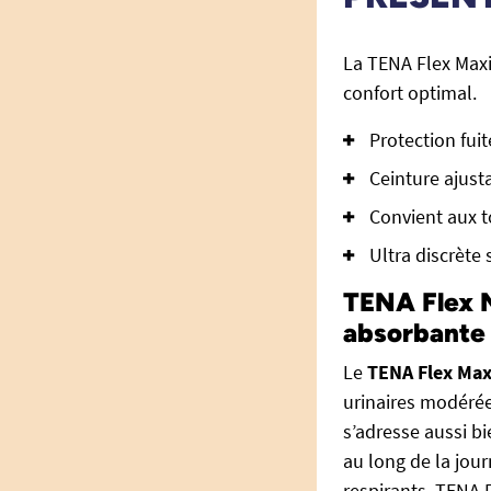
La TENA Flex Maxi
confort optimal.
Protection fui
Ceinture ajust
Convient aux t
Ultra discrète
TENA Flex M
absorbante
Le
TENA Flex Max
urinaires modérées
s’adresse aussi b
au long de la jour
respirants, TENA 