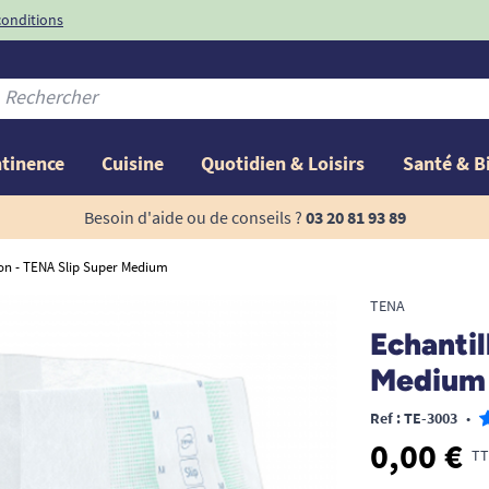
conditions
-10%
avec le code
ntinence
Cuisine
Quotidien & Loisirs
Santé & B
Besoin d'aide ou de conseils ?
03 20 81 93 89
lon - TENA Slip Super Medium
TENA
Echantil
Medium
Ref : TE-3003
•
0,00 €
TT