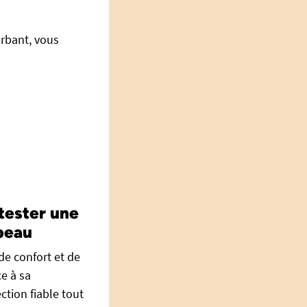
orbant, vous
tester une
 peau
de confort et de
ce à sa
ction fiable tout