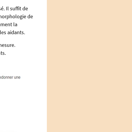
. Il suffit de
 morphologie de
ement la
les aidants.
mesure.
ts.