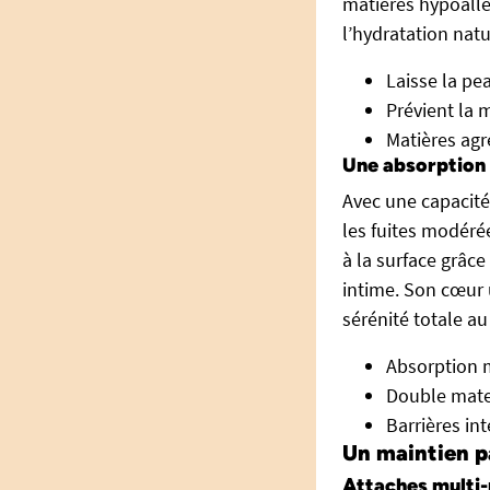
matières hypoall
l’hydratation nat
Laisse la pea
Prévient la 
Matières agr
Une absorption f
Avec une capacité
les fuites modérée
à la surface grâ
intime. Son cœur u
sérénité totale au
Absorption m
Double matel
Barrières in
Un maintien pa
Attaches multi-