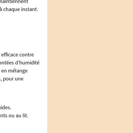
maintiennent
à chaque instant.
 efficace contre
montées d’humidité
P en mélange
s, pour une
uides.
ts ou au lit.