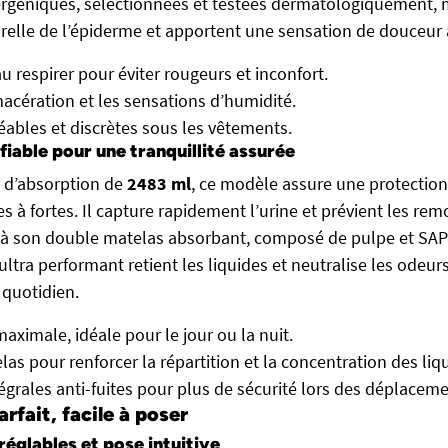
ergéniques, sélectionnées et testées dermatologiquement, 
urelle de l’épiderme et apportent une sensation de douceur 
u respirer pour éviter rougeurs et inconfort.
macération et les sensations d’humidité.
éables et discrètes sous les vêtements.
iable pour une tranquillité assurée
 d’absorption de
2483 ml
, ce modèle assure une protection
s à fortes. Il capture rapidement l’urine et prévient les re
ce à son double matelas absorbant, composé de pulpe et SA
ltra performant retient les liquides et neutralise les odeur
 quotidien.
aximale, idéale pour le jour ou la nuit.
as pour renforcer la répartition et la concentration des liq
tégrales anti-fuites pour plus de sécurité lors des déplacemen
rfait, facile à poser
réglables et pose intuitive