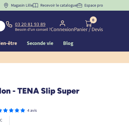
 "
BIENVENUE
Magasin Lille
" pour
la 1ère commande d'incontinence
Recevoir le catalogue
Espace pro
0
03 20 81 93 89
Connexion
Panier
/ Devis
Besoin d'un conseil ?
ien-être
Seconde vie
Blog
lon - TENA Slip Super
4 avis
C