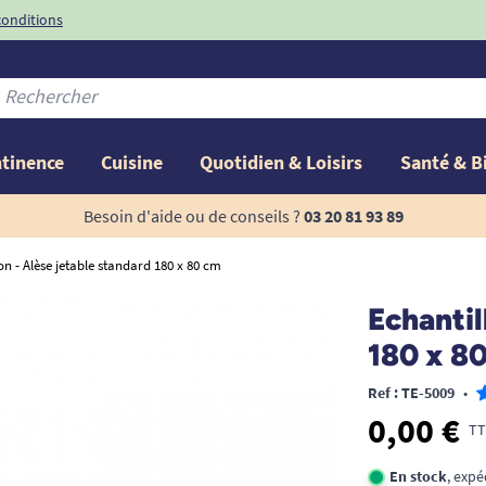
conditions
-10%
avec le code
ntinence
Cuisine
Quotidien & Loisirs
Santé & B
Besoin d'aide ou de conseils ?
03 20 81 93 89
on - Alèse jetable standard 180 x 80 cm
Echantil
180 x 8
Ref : TE-5009
•
0,00 €
TT
En stock
, expé