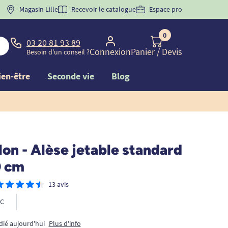
 "
BIENVENUE
Magasin Lille
" pour
la 1ère commande d'incontinence
Recevoir le catalogue
Espace pro
0
03 20 81 93 89
Connexion
Panier
/ Devis
Besoin d'un conseil ?
ien-être
Seconde vie
Blog
lon - Alèse jetable standard
0 cm
13 avis
C
dié aujourd'hui
Plus d'info