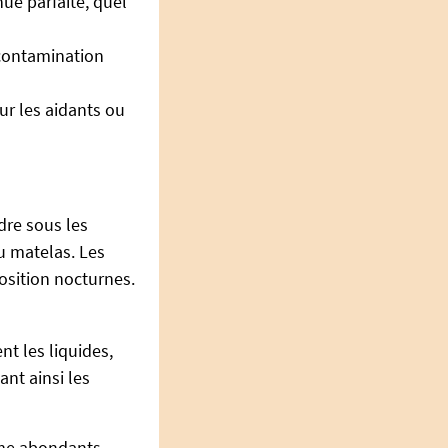
ue parfaite, quel
 contamination
ur les aidants ou
dre sous les
du matelas. Les
osition nocturnes.
nt les liquides,
ant ainsi les
ême abondants,