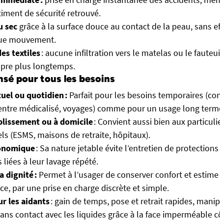
iment de sécurité retrouvé.
u sec
grâce à la surface douce au contact de la peau, sans ef
que mouvement.
es textiles
: aucune infiltration vers le matelas ou le fauteui
opre plus longtemps.
nsé pour tous les besoins
uel ou quotidien :
Parfait pour les besoins temporaires (co
entre médicalisé, voyages) comme pour un usage long term
blissement ou à domicile
: Convient aussi bien aux particuli
ls (ESMS, maisons de retraite, hôpitaux).
conomique
: Sa nature jetable évite l’entretien de protections 
 liées à leur lavage répété.
a dignité :
Permet à l’usager de conserver confort et estime 
ce, par une prise en charge discrète et simple.
r les aidants
: gain de temps, pose et retrait rapides, mani
ans contact avec les liquides grâce à la face imperméable c