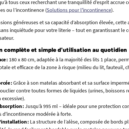
qu’à tous ceux recherchant une tranquillité d’esprit accrue c
es ou l’incontinence (
Solutions pour l'incontinence
).
sions généreuses et sa capacité d’absorption élevée, cette 
sans inquiétude pour votre literie – tout en garantissant le c
isateur.
 complète et simple d'utilisation au quotidien
ce :
180 x 80 cm, adaptée à la majorité des lits 1 place, per
tale et efficace de la zone à risque (milieu du lit, fauteuil, 
rcée :
Grâce à son matelas absorbant et sa surface imperméa
clier contre toutes formes de liquides (urines, boissons r
 excessive).
bsorption :
Jusqu’à 995 ml – idéale pour une protection con
 d'incontinence modérée à forte.
installation :
La structure de l’alèse, composée de bords pl