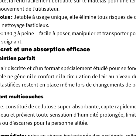
té, la rend facilement bordable sur le matelas pour une ten
mouvement de l’utilisateur.
olue :
Jetable à usage unique, elle élimine tous risques de
e nettoyage fastidieux.
 :
130 g à peine – facile à poser, manipuler et transporter po
 soignant.
cret et une absorption efficace
intien parfait
lair discrète et d’un format spécialement étudié pour se fon
ble ne gêne ni le confort ni la circulation de l’air au niveau 
 plastifiées restent en place même lors de changements de p
ant multicouches
se, constitué de cellulose super-absorbante, capte rapideme
peau et prévient toute sensation d’humidité prolongée, limit
on ou d’escarres pour la personne alitée.
immédiate :
prise en charge instantanée des accidents, m