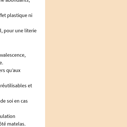
fet plastique ni
l, pour une literie
nvalescence,
e.
ers qu’aux
réutilisables et
de soi en cas
pulation
ôté matelas.