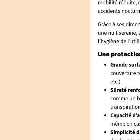
mobilité réduite, 
accidents nocturn
Grâce à ses dimen
une nuit sereine, 
l’hygiène de l’util
Une protection
Grande surfa
couverture to
etc.).
Sûreté renfo
comme un bou
transpiration
Capacité d’a
même en cas
Simplicité d'