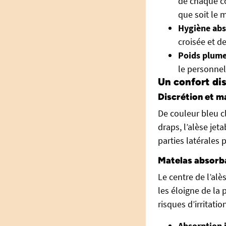
de chaque cô
que soit le 
Hygiène abs
croisée et d
Poids plume
le personnel
Un confort dis
Discrétion et ma
De couleur bleu c
draps, l’alèse jeta
parties latérales
Matelas absorb
Le centre de l’alè
les éloigne de la 
risques d’irritati
Absorption 