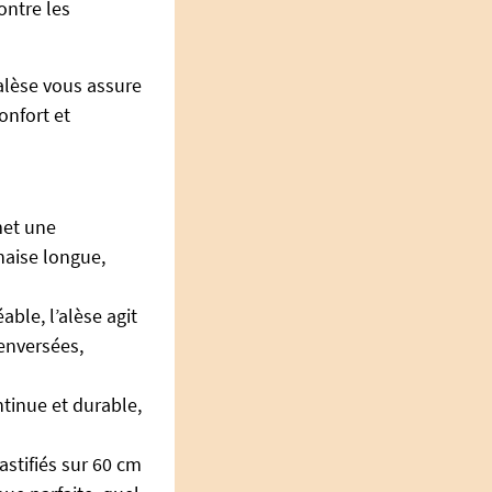
ontre les
alèse vous assure
onfort et
met une
chaise longue,
ble, l’alèse agit
enversées,
tinue et durable,
astifiés sur 60 cm