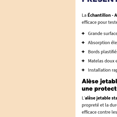
La
Échantillon - 
efficace pour teste
Grande surface
Absorption éle
Bords plastifi
Matelas doux e
Installation r
Alèse jetabl
une protecti
L’
alèse jetable s
propreté et la dur
efficace contre le