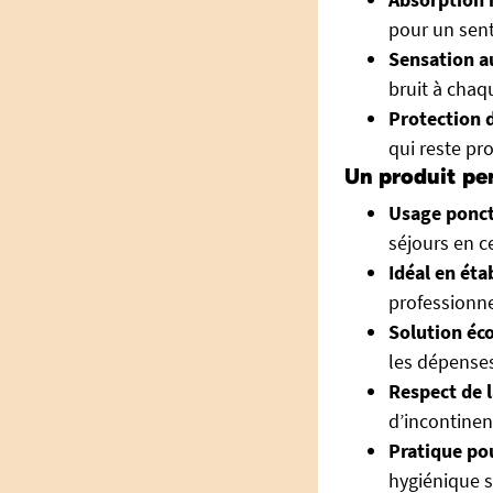
pour un sent
Sensation a
bruit à cha
Protection d
qui reste pr
Un produit pe
Usage ponct
séjours en c
Idéal en éta
professionne
Solution é
les dépenses
Respect de l
d’incontinen
Pratique pou
hygiénique s