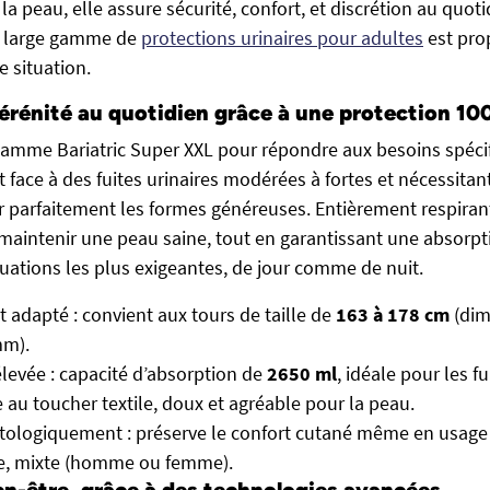
a peau, elle assure sécurité, confort, et discrétion au quoti
 large gamme de
protections urinaires pour adultes
est pro
 situation.
sérénité au quotidien grâce à une protection 10
amme Bariatric Super XXL pour répondre aux besoins spéci
nt face à des fuites urinaires modérées à fortes et nécessita
 parfaitement les formes généreuses. Entièrement respirant
 maintenir une peau saine, tout en garantissant une absorp
uations les plus exigeantes, de jour comme de nuit.
 adapté : convient aux tours de taille de
163 à 178 cm
(dim
mm).
levée : capacité d’absorption de
2650 ml
, idéale pour les f
e au toucher textile, doux et agréable pour la peau.
tologiquement : préserve le confort cutané même en usage
e, mixte (homme ou femme).