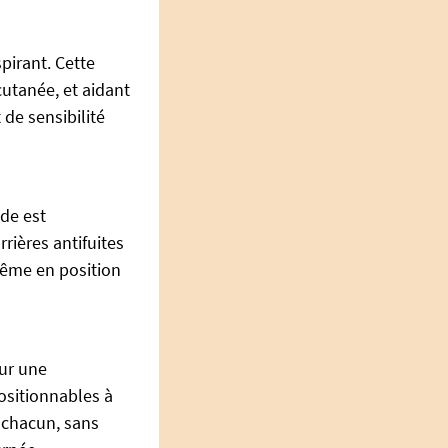
pirant. Cette
 cutanée, et aidant
 de sensibilité
de est
rières antifuites
même en position
ur une
ositionnables à
 chacun, sans