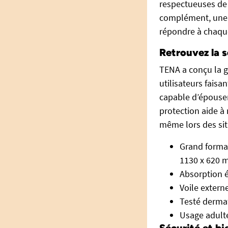
respectueuses de l
complément, une
répondre à chaque
Retrouvez la 
TENA a conçu la g
utilisateurs faisa
capable d’épouser
protection aide à
même lors des sit
Grand format
1130 x 620 
Absorption é
Voile extern
Testé derma
Usage adult