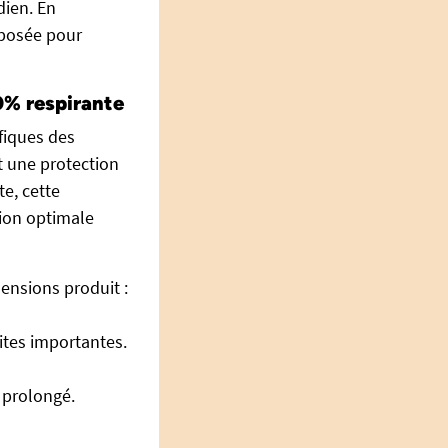
dien. En
posée pour
0% respirante
fiques des
nt une protection
e, cette
tion optimale
ensions produit :
uites importantes.
 prolongé.