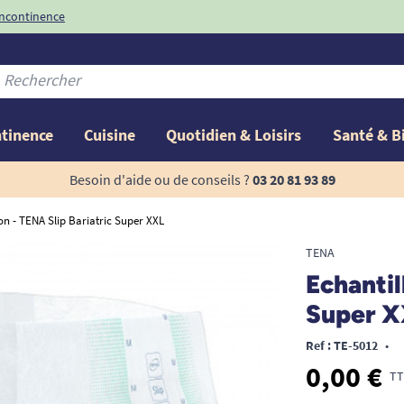
conditions
-10%
avec le code
ntinence
Cuisine
Quotidien & Loisirs
Santé & B
Besoin d'aide ou de conseils ?
03 20 81 93 89
on - TENA Slip Bariatric Super XXL
TENA
Echantil
Super 
Ref : TE-5012
•
0,00 €
TT