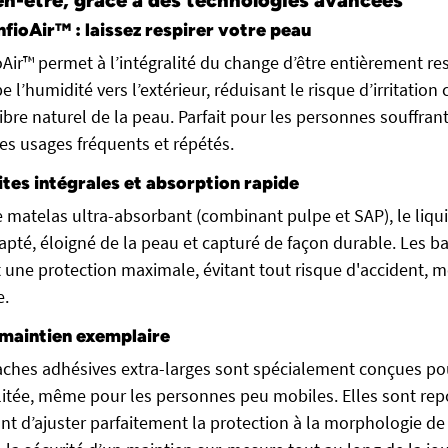
en-être, grâce à des technologies avancées
fioAir™ : laissez respirer votre peau
Air™ permet à l’intégralité du change d’être entièrement res
e l’humidité vers l’extérieur, réduisant le risque d’irritation
libre naturel de la peau. Parfait pour les personnes souffrant
es usages fréquents et répétés.
ites intégrales et absorption rapide
 matelas ultra-absorbant (combinant pulpe et SAP), le liqui
pté, éloigné de la peau et capturé de façon durable. Les bar
t une protection maximale, évitant tout risque d'accident, 
e.
 maintien exemplaire
aches adhésives extra-larges sont spécialement conçues po
litée, même pour les personnes peu mobiles. Elles sont rep
nt d’ajuster parfaitement la protection à la morphologie de