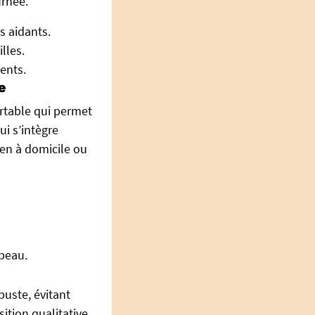
urnée.
s aidants.
lles.
ents.
e
ortable qui permet
ui s’intègre
ien à domicile ou
 peau.
uste, évitant
ition qualitative