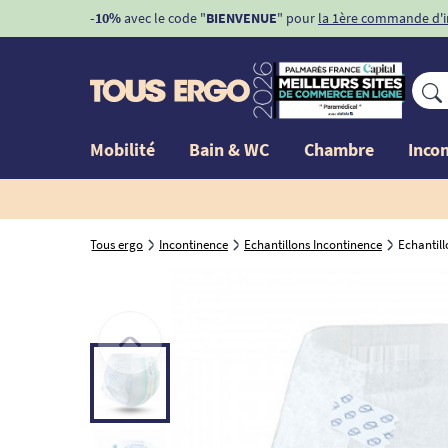
Livraison offerte dès
159€
et dès
99€
sur l'incontinence
Voir 
Mobilité
Bain & WC
Chambre
Inco
Tous ergo
Incontinence
Echantillons Incontinence
Echantill