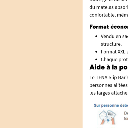
du matelas absorb
confortable, même
Format écono
Vendu en sac
structure.
Format XXL a
Chaque prot
Aide à la po
Le TENA Slip Bari
personnes alitées)
les larges attach