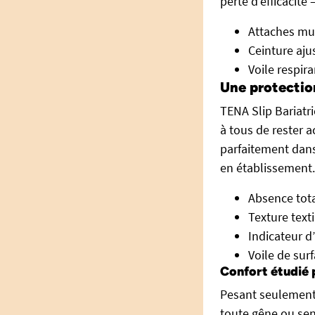
perte d’efficacité
Attaches mul
Ceinture aju
Voile respir
Une protection
TENA Slip Bariatri
à tous de rester ac
parfaitement dans
en établissement.
Absence tota
Texture text
Indicateur d’
Voile de sur
Confort étudié 
Pesant seulement 
toute gêne ou sen