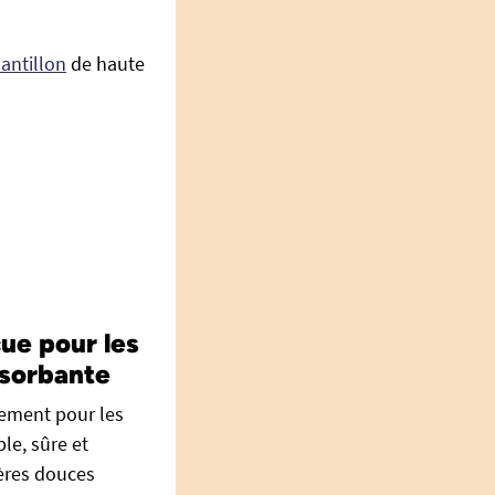
antillon
de haute
ue pour les
bsorbante
lement pour les
le, sûre et
ères douces