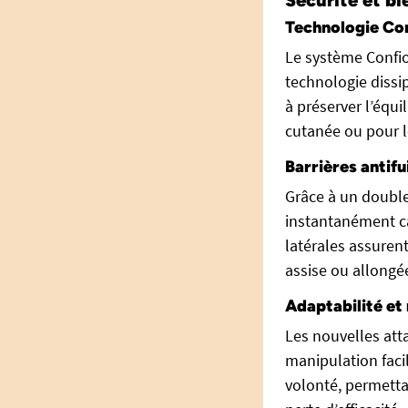
Sécurité et bi
Technologie Con
Le système Confio
technologie dissip
à préserver l’équi
cutanée ou pour l
Barrières antifu
Grâce à un double
instantanément ca
latérales assuren
assise ou allongé
Adaptabilité et
Les nouvelles att
manipulation faci
volonté, permetta