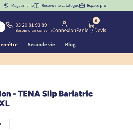
 "
BIENVENUE
Magasin Lille
" pour
la 1ère commande d'incontinence
Recevoir le catalogue
Espace pro
0
03 20 81 93 89
Connexion
Panier
/ Devis
Besoin d'un conseil ?
ien-être
Seconde vie
Blog
lon - TENA Slip Bariatric
XXL
C