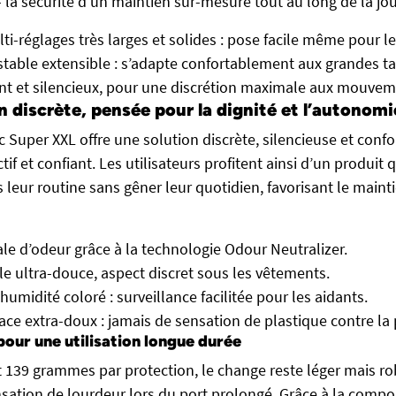
 – la sécurité d’un maintien sur-mesure tout au long de la jo
ti-réglages très larges et solides : pose facile même pour le
stable extensible : s’adapte confortablement aux grandes tai
ant et silencieux, pour une discrétion maximale aux mouvem
 discrète, pensée pour la dignité et l’autonomi
c Super XXL offre une solution discrète, silencieuse et conf
tif et confiant. Les utilisateurs profitent ainsi d’un produit q
 leur routine sans gêner leur quotidien, favorisant le maint
le d’odeur grâce à la technologie Odour Neutralizer.
ile ultra-douce, aspect discret sous les vêtements.
humidité coloré : surveillance facilitée pour les aidants.
face extra-doux : jamais de sensation de plastique contre la
pour une utilisation longue durée
139 grammes par protection, le change reste léger mais rob
sation de lourdeur lors du port prolongé. Grâce à la compos