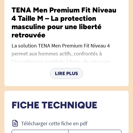
TENA Men Premium Fit Niveau
4 Taille M – La protection
masculine pour une liberté
retrouvée
La solution TENA Men Premium Fit Niveau 4
permet aux hommes actifs, confrontés à
l’incontinence modérée à forte, de retrouver
confiance et aisance au quotidien. Avec son
LIRE PLUS
design semblable à un sous-vêtement classique,
sa technologie d’absorption supérieure et son
maintien ergonomique, cette protection s’adapte
à toutes les situations de la vie courante, au
FICHE TECHNIQUE
travail comme pendant les loisirs ou l’activité
physique. Pour explorer toutes les
Solutions
Télécharger cette fiche en pdf
pour l'incontinence
adaptées à chaque besoin,