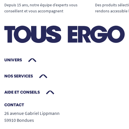
choisir une protection qui conviendra à votre
Depuis 15 ans, notre équipe d’experts vous
Des produits sélect
morphologie, à votre mode de vie et à votre
conseillent et vous accompagnent
rendons accessible 
degré d’incontinence. Cet échantillon TENA Men
Premium Fit Niveau 4 en taille M vous permet de
découvrir, sans engagement, le maintien, la
discrétion, la douceur et la haute performance
d’absorption de cette gamme TENA.
1 échantillon par modèle maximum
: pour
UNIVERS
permettre à chacun de tester et comparer
sereinement.
NOS SERVICES
3 échantillons par commande maximum
:
composez votre sélection sur-mesure,
AIDE ET CONSEILS
selon vos besoins.
CONTACT
Livraison
rapide et discrète
en 24-48h, sans
26 avenue Gabriel Lippmann
aucune mention du contenu sur le colis,
59910 Bondues
pour une confidentialité totale.