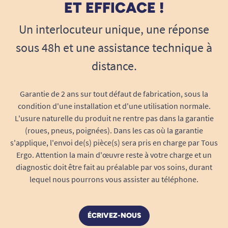
d’une hypertrophie bénigne, qu’à tous les
ET EFFICACE !
hommes souhaitant se sentir libres et actifs
Un interlocuteur unique, une réponse
1
2
malgré des soucis urinaires. L’enfilage et le
retrait sont intuitifs, sur le même principe qu’un
sous 48h et une assistance technique à
slip classique, pour une autonomie accrue en
distance.
toutes circonstances.
Port assuré et maintien optimal même lors
Garantie de 2 ans sur tout défaut de fabrication, sous la
condition d'une installation et d'une utilisation normale.
de mouvements dynamiques (sport, trajets,
L'usure naturelle du produit ne rentre pas dans la garantie
journées intenses...)
(roues, pneus, poignées). Dans les cas où la garantie
Ceinture élastiquée pour une mise en place
s'applique, l'envoi de(s) pièce(s) sera pris en charge par Tous
facile et un maintien sans glissement
Ergo. Attention la main d'œuvre reste à votre charge et un
Effet “seconde peau” : pas de frottement,
diagnostic doit être fait au préalable par vos soins, durant
pas d’effet plastique ni de bruit à la marche
lequel nous pourrons vous assister au téléphone.
Odeur Neutralizer™ : neutralise les odeurs
désagréables et garantit fraîcheur discrète
toute la journée
ÉCRIVEZ-NOUS