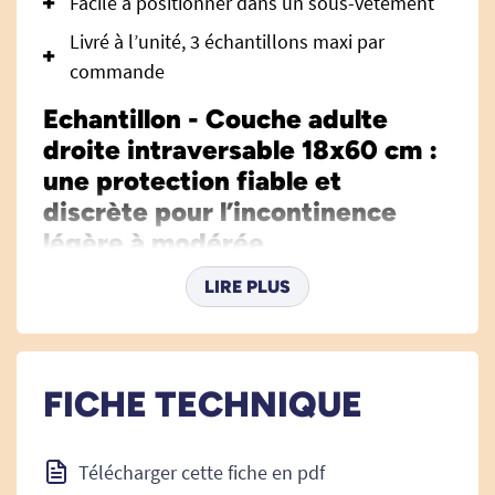
Facile à positionner dans un sous-vêtement
Livré à l’unité, 3 échantillons maxi par
commande
Echantillon - Couche adulte
droite intraversable 18x60 cm :
une protection fiable et
discrète pour l’incontinence
légère à modérée
Quand on cherche
des solutions pour
LIRE PLUS
l'incontinence
efficaces et discrètes pour
l’incontinence légère, le choix de la protection
est essentiel pour préserver confort, autonomie
FICHE TECHNIQUE
et confiance au quotidien. Cet échantillon de
couche adulte droite intraversable 18x60 cm a
été entièrement pensé pour répondre à ce
Télécharger cette fiche en pdf
besoin, avec une conception soucieuse de