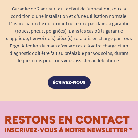
Merci de votre réponse
inconfort.
Garantie de 2 ans sur tout défaut de fabrication, sous la
A. Anonymous
Solution économique :
Parfaite alternative
condition d'une installation et d'une utilisation normale.
économique : elle optimise le budget
L'usure naturelle du produit ne rentre pas dans la garantie
incontinence sans compromis sur la
(roues, pneus, poignées). Dans les cas où la garantie
s'applique, l'envoi de(s) pièce(s) sera pris en charge par Tous
sécurité ni sur la qualité d’absorption.
13/11/2023
Ergo. Attention la main d'œuvre reste à votre charge et un
trop importante je n'aime pas
Hygiène et confort :
Son voile externe
diagnostic doit être fait au préalable par vos soins, durant
micro-aéré limite le risque d’irritation ou
A. Anonymous
lequel nous pourrons vous assister au téléphone.
d’échauffement. Hypoallergénique, elle
respecte les peaux sensibles.
Absorption ciblée et effet garde-au-sec :
le
11/04/2023
ÉCRIVEZ-NOUS
J'aurai préféré que cette couche soit traversable plutôt
cœur absorbant capte rapidement l’urine et
que l'inverse
retient l’humidité loin de la peau. Résultat :
une sensation de fraîcheur longue durée et
A. Anonymous
une confiance retrouvée.
RESTONS EN CONTACT
Adaptée à chaque moment de la
Bonjour, Merci pour votre avis, nous sommes désolés
que les couches ne vous conviennent pas. Pourriez-
journée
INSCRIVEZ-VOUS À NOTRE NEWSLETTER *
vous nous indiquer la raison de votre déception ?