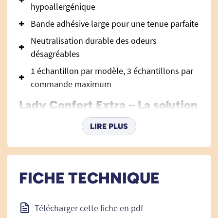
hypoallergénique
Bande adhésive large pour une tenue parfaite
Neutralisation durable des odeurs
désagréables
1 échantillon par modèle, 3 échantillons par
commande maximum
Lady Confort Extra – La solution
discrète et efficace pour
LIRE PLUS
l’incontinence féminine légère
Les protections féminines Lady Confort Extra
sont spécialement conçues pour répondre aux
FICHE TECHNIQUE
besoins des femmes faisant face à des
problèmes d’incontinence légère. Elles assurent
sécurité, confort et discrétion au quotidien, tout
Télécharger cette fiche en pdf
en respectant la sensibilité de la peau.