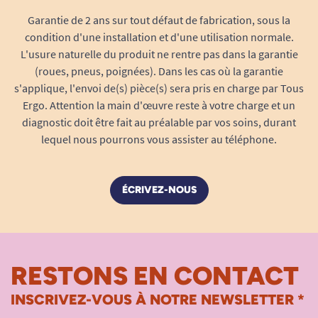
Grande résistance :
Le backsheet textile
Garantie de 2 ans sur tout défaut de fabrication, sous la
offre une robustesse 3 fois supérieure à
condition d'une installation et d'une utilisation normale.
celle d’un polyéthylène classique. La
L'usure naturelle du produit ne rentre pas dans la garantie
protection reste intacte, sans déchirure ni
(roues, pneus, poignées). Dans les cas où la garantie
s'applique, l'envoi de(s) pièce(s) sera pris en charge par Tous
fuite, même lors de déplacements répétés
Ergo. Attention la main d'œuvre reste à votre charge et un
ou d’une utilisation prolongée.
diagnostic doit être fait au préalable par vos soins, durant
Technologie d’absorption avancée :
lequel nous pourrons vous assister au téléphone.
Acquisition Layer
Les couches Lady Confort Extra bénéficient d’un
système d’accélérateur d’absorption
dit
ÉCRIVEZ-NOUS
“acquisition layer”. Cette fibre technique canalise
instantanément les liquides vers le centre du
tampon, garantissant un maintien parfait au sec :
votre peau est protégée de la moindre sensation
RESTONS EN CONTACT
d’humidité, pour un confort maximal en toutes
situations.
INSCRIVEZ-VOUS À NOTRE NEWSLETTER *